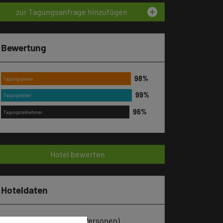
add_circle
zur Tagungsanfrage hinzufügen
Bewertung
Tagungsplaner
Tagungsleiter
Tagungsteilnehmer
Hotel bewerten
Hoteldaten
Max. Tagungskapazität (Personen)