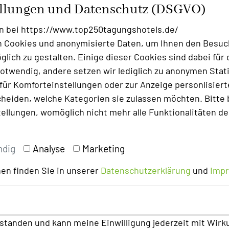
ellungen und Datenschutz (DSGVO)
ten pro Teilnehmer während der beschriebenen
n bei https://www.top250tagungshotels.de/
onsschluss (15. März 2026) in Abstimmung mit den
 Cookies und anonymisierte Daten, um Ihnen den Besuc
nterzogen. Fehlerhafte Angaben fallen in die
lich zu gestalten. Einige dieser Cookies sind dabei für 
r resultieren aus Preiserhöhungen nach
otwendig, andere setzen wir lediglich zu anonymen Stati
darauf hingewiesen, dass Preise saisonalen
ür Komforteinstellungen oder zur Anzeige personlisierter
heiden, welche Kategorien sie zulassen möchten. Bitte 
tellungen, womöglich nicht mehr alle Funktionalitäten de
els in Deutschland"
entnommen.
ndig
Analyse
Marketing
en finden Sie in unserer
Datenschutzerklärung
und
Imp
rstanden und kann meine Einwilligung jederzeit mit Wirk