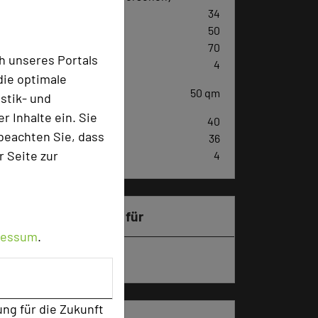
U-Form
34
Parlamentarisch
50
Reihenbestuhlung
70
h unseres Portals
Tagungsräume
4
die optimale
Ausstellungsfläche
50 qm
stik- und
 Inhalte ein. Sie
Zimmer
40
beachten Sie, dass
Doppelzimmer
36
r Seite zur
Einzelzimmer
4
Besonders geeignet für
ressum
.
Seminar, Klausur, Event
ung für die Zukunft