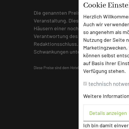
Cookie Einst
Die genannten Preise beinhalten die Kos
Herzlich Willkomme
Veranstaltung. Diese wurden vor Redakti
Auch wir verwenden
Häusern einer nochmaligen Überprüfung u
so angenehm als mög
Verantwortung des jeweiligen Hotels ode
Nutzung der Seite n
Redaktionsschluss. Es wird ausdrücklich 
Marketingzwecken, f
Schwankungen unterliegen können.
können selbst entsc
auf Basis ihrer Eins
Diese Preise sind dem Hotelführer
"Die besten Tagungshot
Verfügung stehen.
technisch notwe
Weitere Information
Details anzeigen
Ich bin damit einve