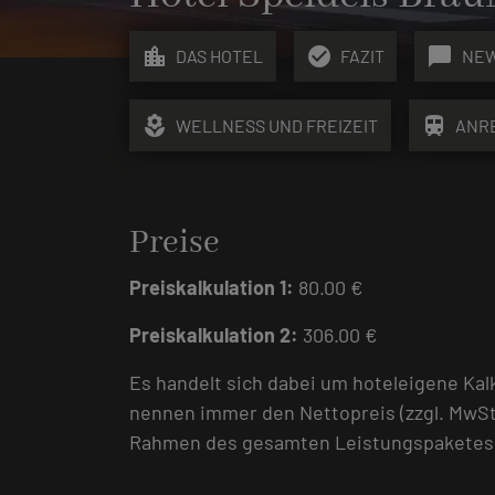
location_city
check_circle
chat_bubble
DAS HOTEL
FAZIT
NE
local_florist
train
WELLNESS UND FREIZEIT
ANR
Preise
Preiskalkulation 1:
80.00 €
Preiskalkulation 2:
306.00 €
Es handelt sich dabei um hoteleigene Kal
nennen immer den Nettopreis (zzgl. MwSt
Rahmen des gesamten Leistungspaketes, d