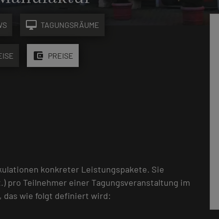
desktop_mac
WS
TAGUNGSRÄUME
account_balance_wallet
EISE
PREISE
kulationen konkreter Leistungspakete. Sie
.) pro Teilnehmer einer Tagungsveranstaltung im
as wie folgt definiert wird: