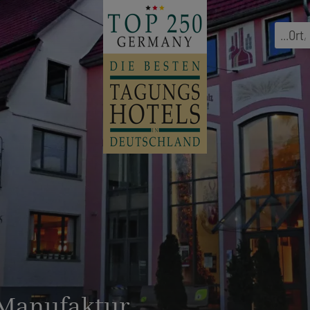
...
Ort
,
uManufaktur