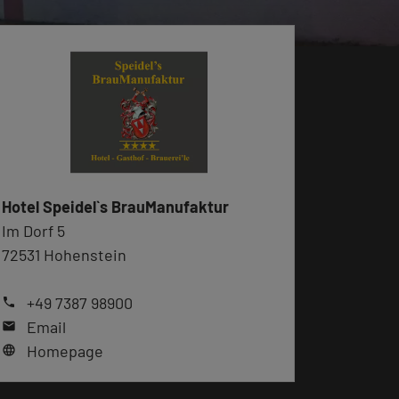
Hotel Speidel`s BrauManufaktur
Im Dorf 5
72531 Hohenstein
+49 7387 98900
phone
Email
mail
Homepage
language