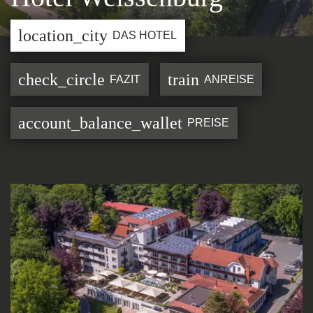
location_city
DAS HOTEL
check_circle
train
FAZIT
ANREISE
account_balance_wallet
PREISE