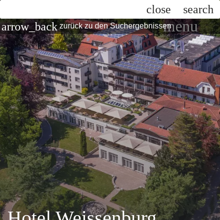
close
search
menu
arrow_back
zurück zu den Suchergebnissen
Hotel Weissenburg