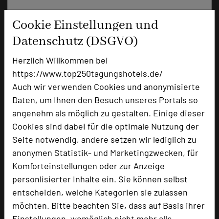
+49 7223 93990
phone
Cookie Einstellungen und
Email
mail
Datenschutz (DSGVO)
Homepage
language
Herzlich Willkommen bei
https://www.top250tagungshotels.de/
add_circle
zur Tagungsanfrage hinzufügen
Auch wir verwenden Cookies und anonymisierte
Daten, um Ihnen den Besuch unseres Portals so
angenehm als möglich zu gestalten. Einige dieser
Hotel bewerten
Cookies sind dabei für die optimale Nutzung der
Seite notwendig, andere setzen wir lediglich zu
Hoteldaten
anonymen Statistik- und Marketingzwecken, für
Komforteinstellungen oder zur Anzeige
personlisierter Inhalte ein. Sie können selbst
Max. Tagungskapazität (Personen)
U-Form
16
entscheiden, welche Kategorien sie zulassen
Parlamentarisch
35
möchten. Bitte beachten Sie, dass auf Basis ihrer
Reihenbestuhlung
40
Einstellungen, womöglich nicht mehr alle