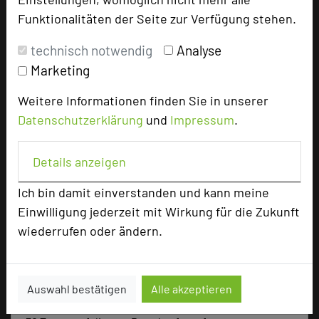
Tagungsräume
3
Funktionalitäten der Seite zur Verfügung stehen.
Ausstellungsfläche
30 qm
technisch notwendig
Analyse
Zimmer
49
Marketing
Doppelzimmer
37
Weitere Informationen finden Sie in unserer
Einzelzimmer
10
Suite
1
Datenschutzerklärung
und
Impressum
.
Juniorsuite
1
Details anzeigen
Ich bin damit einverstanden und kann meine
Besonders geeignet für
Einwilligung jederzeit mit Wirkung für die Zukunft
wiederrufen oder ändern.
Seminar
Auswahl bestätigen
Alle akzeptieren
98 Seiten dieses Hotels wurden in den vergangenen