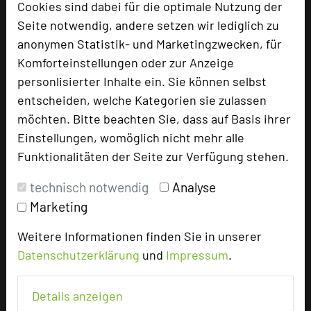
Cookies sind dabei für die optimale Nutzung der
Bewertung
Seite notwendig, andere setzen wir lediglich zu
anonymen Statistik- und Marketingzwecken, für
Komforteinstellungen oder zur Anzeige
Tagungsplaner
personlisierter Inhalte ein. Sie können selbst
Tagungsleiter
entscheiden, welche Kategorien sie zulassen
Tagungsteilnehmer
möchten. Bitte beachten Sie, dass auf Basis ihrer
Einstellungen, womöglich nicht mehr alle
Funktionalitäten der Seite zur Verfügung stehen.
Hotel bewerten
technisch notwendig
Analyse
Marketing
Hoteldaten
Weitere Informationen finden Sie in unserer
Datenschutzerklärung
und
Impressum
.
Max. Tagungskapazität (Personen)
U-Form
30
Details anzeigen
Parlamentarisch
60