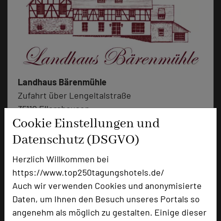
Landhaus Bärenmühle
Zufahrt über Lengeltalstraße
35110 Ellershausen
Cookie Einstellungen und
+49 6455 75904-0
phone
Datenschutz (DSGVO)
Email
mail
Herzlich Willkommen bei
Homepage
language
https://www.top250tagungshotels.de/
Auch wir verwenden Cookies und anonymisierte
Daten, um Ihnen den Besuch unseres Portals so
add_circle
zur Tagungsanfrage hinzufügen
angenehm als möglich zu gestalten. Einige dieser