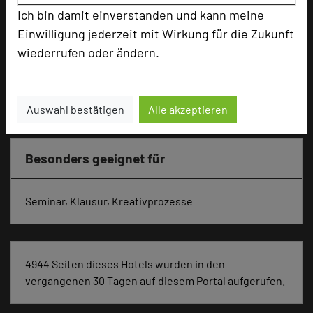
Reihenbestuhlung
80
Ich bin damit einverstanden und kann meine
Tagungsräume
4
Einwilligung jederzeit mit Wirkung für die Zukunft
Zimmer
23
wiederrufen oder ändern.
Doppelzimmer
16
Suiten
5
Appartement, 5 Fahrminuten entfernt
2
Auswahl bestätigen
Alle akzeptieren
Besonders geeignet für
Seminar, Klausur, Kreativprozesse
4944 Seiten dieses Hotels wurden in den
vergangenen 30 Tagen auf diesem Portal aufgerufen.