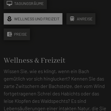
desktop_mac
TAGUNGSRÄUME
local_florist
train
WELLNESS UND FREIZEIT
ANREISE
account_balance_wallet
PREISE
Wellness & Freizeit
Wissen Sie, wie es klingt, wenn ein Bach
gemütlich vor sich hingluckert? Kennen Sie das
zarte Zwitschern der Bachstelze, den vom Wind
fortgetragenen Schrei des Habichts oder das
leise Klopfen des Waldspechts? Es sind
Lebensäußerungen einer intakten Natur, die Sie