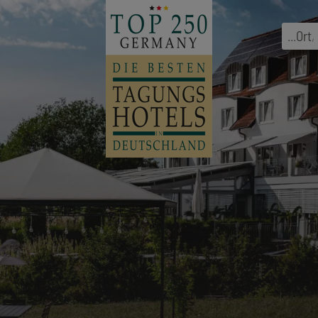
...
Ort
,