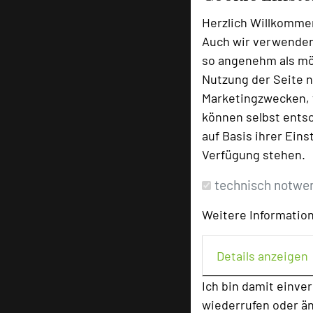
Herzlich Willkomme
Auch wir verwenden
so angenehm als mög
Nutzung der Seite n
Marketingzwecken, f
können selbst entsc
auf Basis ihrer Eins
Verfügung stehen.
technisch notwe
Weitere Information
Details anzeigen
Ich bin damit einve
wiederrufen oder ä