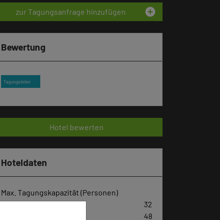
add_circle
zur Tagungsanfrage hinzufügen
Bewertung
Tagungsleiter
Hotel bewerten
Hoteldaten
Max. Tagungskapazität (Personen)
U-Form
32
Parlamentarisch
48