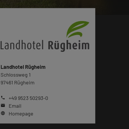
Landhotel Rügheim
Schlossweg 1
97461 Rügheim
+49 9523 50293-0
phone
Email
mail
Homepage
language