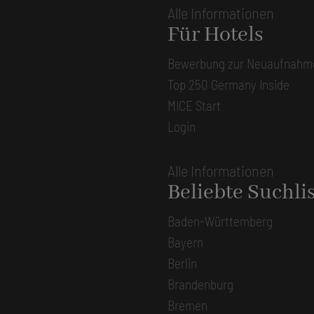
Alle Informationen
Für Hotels
Bewerbung zur Neuaufnahm
Top 250 Germany Inside
MICE Start
Login
Alle Informationen
Beliebte Suchli
Baden-Württemberg
Bayern
Berlin
Brandenburg
Bremen