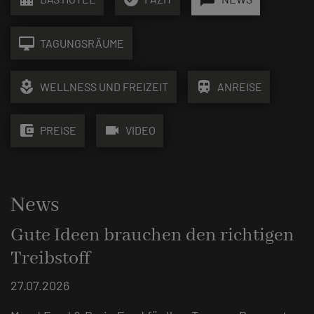
desktop_mac
TAGUNGSRÄUME
local_florist
train
WELLNESS UND FREIZEIT
ANREISE
account_balance_wallet
videocam
PREISE
VIDEO
News
Gute Ideen brauchen den richtigen
Treibstoff
27.07.2026