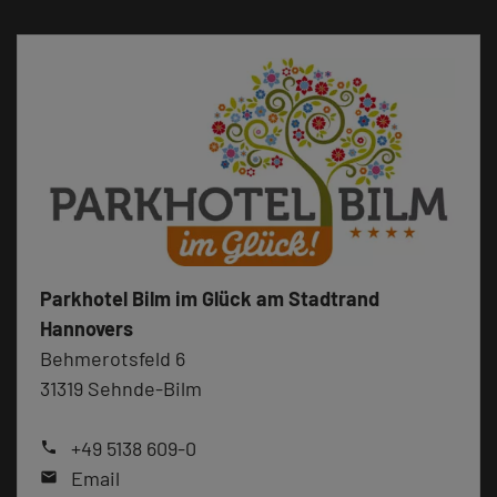
Parkhotel Bilm im Glück am Stadtrand
Hannovers
Behmerotsfeld 6
31319 Sehnde-Bilm
+49 5138 609-0
phone
Email
mail