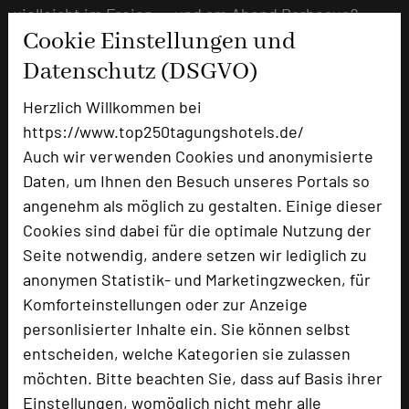
vielleicht im Freien ... und am Abend Barbecue?
Cookie Einstellungen und
mehr …
Datenschutz (DSGVO)
Herzlich Willkommen bei
Mood Food, BRAIN FOOD oder
https://www.top250tagungshotels.de/
Bratwurst vom Grill?
Auch wir verwenden Cookies und anonymisierte
Daten, um Ihnen den Besuch unseres Portals so
19.02.2024
angenehm als möglich zu gestalten. Einige dieser
Alles kann ... NICHTS MUSS ... "Du musst dem Leib
Cookies sind dabei für die optimale Nutzung der
etwas Gutes tun, damit die Seele Lust hat darin zu
Seite notwendig, andere setzen wir lediglich zu
wohnen" sagte schon Martin Luther
anonymen Statistik- und Marketingzwecken, für
Komforteinstellungen oder zur Anzeige
mehr …
personlisierter Inhalte ein. Sie können selbst
entscheiden, welche Kategorien sie zulassen
Jugendstil - Villa Bauermeister von
möchten. Bitte beachten Sie, dass auf Basis ihrer
Einstellungen, womöglich nicht mehr alle