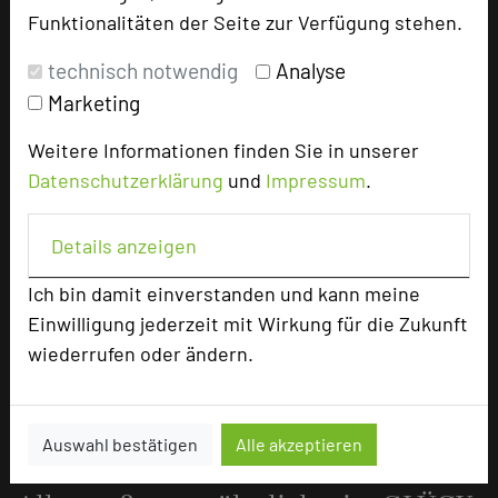
1904... es begann mit einer LIEBE
Funktionalitäten der Seite zur Verfügung stehen.
19.01.2024
technisch notwendig
Analyse
Heute modernes 4 Sterne Tagungshotel ... im Glück
Marketing
mehr …
Weitere Informationen finden Sie in unserer
Datenschutzerklärung
und
Impressum
.
Alles in Balance ... hier im GLÜCK
Details anzeigen
05.12.2023
Ich bin damit einverstanden und kann meine
Mit allen Sinnen TAGEN und GENIESSEN ... bewußt
Einwilligung jederzeit mit Wirkung für die Zukunft
gewählte Tagungsorte tragen entscheident zum
wiederrufen oder ändern.
ERFOLG bei
mehr …
Auswahl bestätigen
Alle akzeptieren