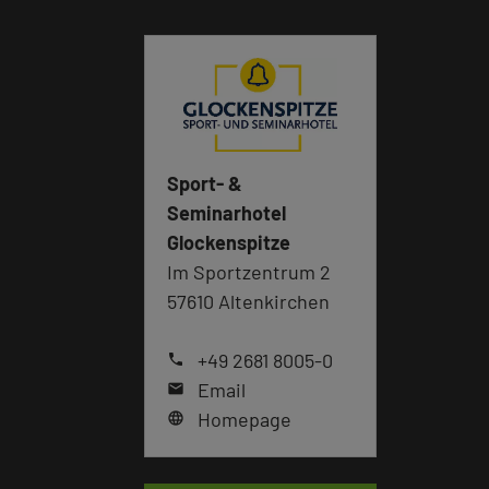
Sport- &
Seminarhotel
Glockenspitze
Im Sportzentrum 2
57610 Altenkirchen
+49 2681 8005-0
phone
Email
mail
Homepage
language