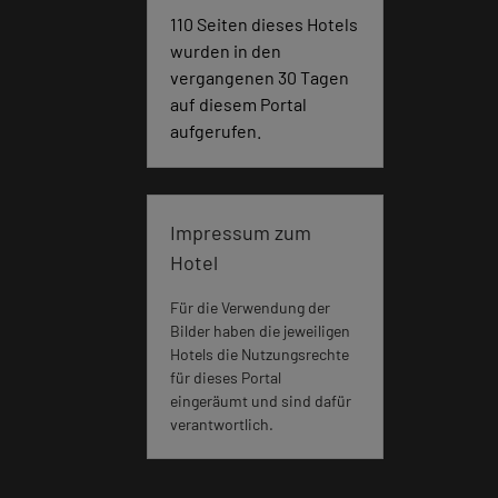
110 Seiten dieses Hotels
wurden in den
vergangenen 30 Tagen
auf diesem Portal
aufgerufen.
Impressum zum
Hotel
Für die Verwendung der
Bilder haben die jeweiligen
Hotels die Nutzungsrechte
für dieses Portal
eingeräumt und sind dafür
verantwortlich.