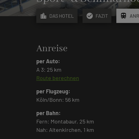
location_city
check_circle
train
DAS HOTEL
FAZIT
ANR
Anreise
per Auto:
A 3: 25 km
Route berechnen
per Flugzeug:
Köln/Bonn: 56 km
per Bahn:
Fern: Montabaur, 25 km
Nah: Altenkirchen, 1 km