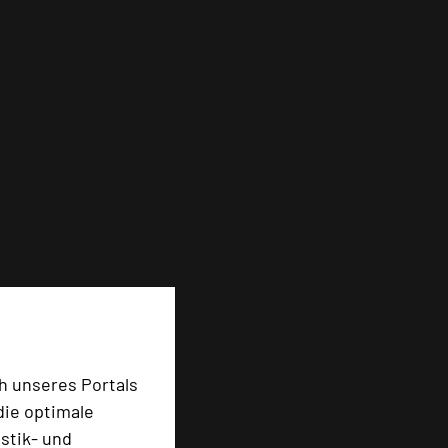
h unseres Portals
die optimale
stik- und