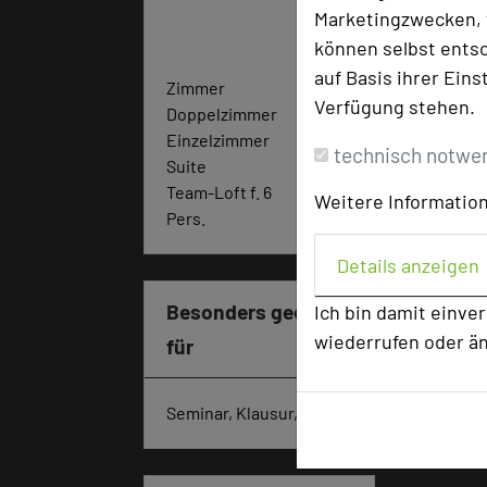
Marketingzwecken, f
q
m
können selbst entsc
auf Basis ihrer Eins
Zimmer
44
Verfügung stehen.
Doppelzimmer
33
Einzelzimmer
9
technisch notwe
Suite
1
Team-Loft f. 6
1
Weitere Information
Pers.
Details anzeigen
Besonders geeignet
Ich bin damit einve
wiederrufen oder ä
für
Seminar, Klausur, Event