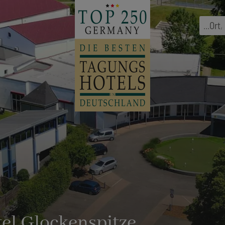
...
Ort
,
el Glockenspitze