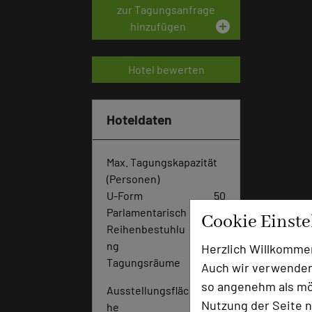
zur Tagungsanfrage
add_circle
hinzufügen
Hotel bewerten
Hoteldaten
Max. Tagungskapazität
(Personen)
U-Form
50
Parlamentarisch
80
Cookie Einst
Reihenbestuhlu
20
ng
0
Herzlich Willkomme
Tagungsräume
4
Auch wir verwenden
so angenehm als mög
Ausstellungsfläc
15
Nutzung der Seite n
he
0