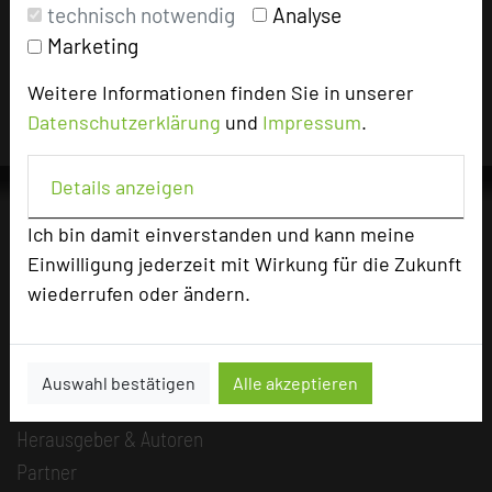
technisch notwendig
Analyse
Für die Verwendung der Bilder haben die jeweiligen
Marketing
Hotels die Nutzungsrechte für dieses Portal eingeräumt
und sind dafür verantwortlich.
Weitere Informationen finden Sie in unserer
Datenschutzerklärung
und
Impressum
.
Details anzeigen
Ich bin damit einverstanden und kann meine
Einwilligung jederzeit mit Wirkung für die Zukunft
Die Idee
wiederrufen oder ändern.
Über uns
Mission
Kategorie
Auswahl bestätigen
Alle akzeptieren
Team
Herausgeber & Autoren
Partner