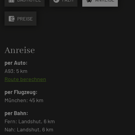
account_balance_wallet
PREISE
Anreise
per Auto:
A93: 5 km
Route berechnen
per Flugzeug:
München: 45 km
per Bahn:
Fern: Landshut, 6 km
Nah: Landshut, 6 km