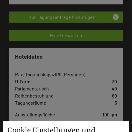
add_circle
zur Tagungsanfrage hinzufügen
Hotel bewerten
Hoteldaten
Max. Tagungskapazität (Personen)
U-Form
30
Parlamentarisch
40
Reihenbestuhlung
60
Tagungsräume
5
Ausstellungsfläche
100 qm
Zimmer
34
Cookie Einstellungen und