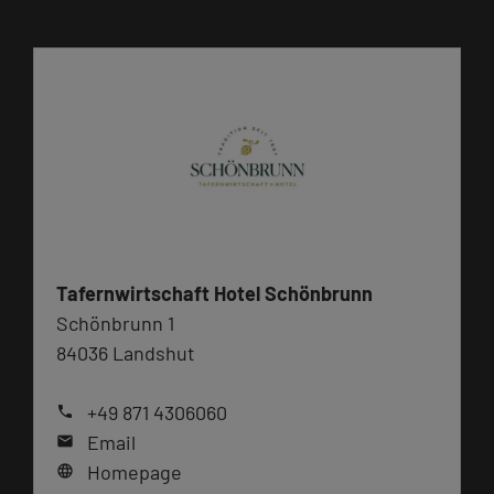
Tafernwirtschaft Hotel Schönbrunn
Schönbrunn 1
84036 Landshut
+49 871 4306060
phone
Email
mail
Homepage
language