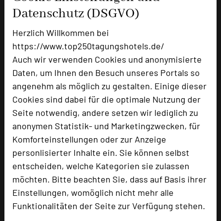
Doppelzimmer
13
Datenschutz (DSGVO)
Einzelzimmer
18
Sonstige
3
Herzlich Willkommen bei
https://www.top250tagungshotels.de/
Auch wir verwenden Cookies und anonymisierte
Besonders geeignet für
Daten, um Ihnen den Besuch unseres Portals so
angenehm als möglich zu gestalten. Einige dieser
Seminar, Konferenz, Event
Cookies sind dabei für die optimale Nutzung der
Seite notwendig, andere setzen wir lediglich zu
anonymen Statistik- und Marketingzwecken, für
Komforteinstellungen oder zur Anzeige
85 Seiten dieses Hotels wurden in den
personlisierter Inhalte ein. Sie können selbst
vergangenen 30 Tagen auf diesem Portal
entscheiden, welche Kategorien sie zulassen
aufgerufen.
möchten. Bitte beachten Sie, dass auf Basis ihrer
Einstellungen, womöglich nicht mehr alle
Funktionalitäten der Seite zur Verfügung stehen.
Impressum zum Hotel