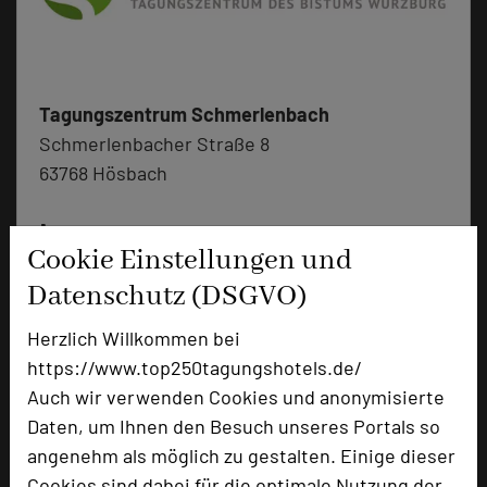
Tagungszentrum Schmerlenbach
Schmerlenbacher Straße 8
63768 Hösbach
+49 6021 6302-0
phone
Cookie Einstellungen und
Email
mail
Homepage
Datenschutz (DSGVO)
language
Herzlich Willkommen bei
https://www.top250tagungshotels.de/
add_circle
zur Tagungsanfrage hinzufügen
Auch wir verwenden Cookies und anonymisierte
Daten, um Ihnen den Besuch unseres Portals so
Bewertung
angenehm als möglich zu gestalten. Einige dieser
Cookies sind dabei für die optimale Nutzung der