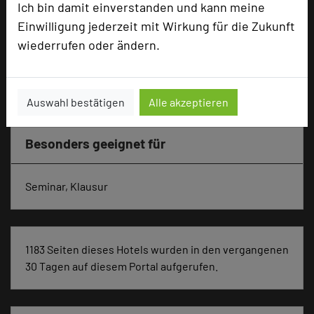
Ausstellungsfläche
70 qm
Ich bin damit einverstanden und kann meine
Einwilligung jederzeit mit Wirkung für die Zukunft
Zimmer
78
wiederrufen oder ändern.
Doppelzimmer
15
Einzelzimmer
54
andere
9
Auswahl bestätigen
Alle akzeptieren
Besonders geeignet für
Seminar, Klausur
1183 Seiten dieses Hotels wurden in den vergangenen
30 Tagen auf diesem Portal aufgerufen.