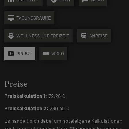
desktop_mac
TAGUNGSRÄUME
local_florist
train
WELLNESS UND FREIZEIT
ANREISE
account_balance_wallet
videocam
PREISE
VIDEO
Preise
Preiskalkulation 1:
72.26 €
Preiskalkulation 2:
260.49 €
Es handelt sich dabei um hoteleigene Kalkulationen
konkreter Leistungspakete. Sie nennen immer den