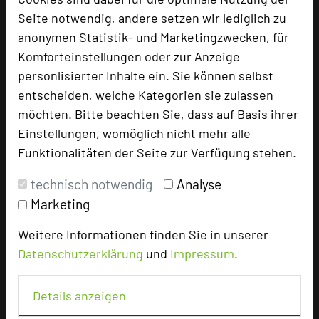
Seite notwendig, andere setzen wir lediglich zu
Tagungsplaner
anonymen Statistik- und Marketingzwecken, für
Tagungsleiter
Komforteinstellungen oder zur Anzeige
Tagungsteilnehmer
personlisierter Inhalte ein. Sie können selbst
entscheiden, welche Kategorien sie zulassen
möchten. Bitte beachten Sie, dass auf Basis ihrer
Einstellungen, womöglich nicht mehr alle
Hotel bewerten
Funktionalitäten der Seite zur Verfügung stehen.
Hoteldaten
technisch notwendig
Analyse
Marketing
Max. Tagungskapazität (Personen)
Weitere Informationen finden Sie in unserer
U-Form
50
Datenschutzerklärung
und
Impressum
.
Parlamentarisch
60
Reihenbestuhlung
120
Details anzeigen
Tagungsräume
10