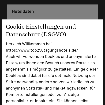
Hoteldaten
Cookie Einstellungen und
Max. Tagungskapazität (Personen)
U-Form
28
Datenschutz (DSGVO)
Parlamentarisch
40
Reihenbestuhlung
80
Herzlich Willkommen bei
Tagungsräume
3
https://www.top250tagungshotels.de/
Auch wir verwenden Cookies und anonymisierte
Zimmer
40
Daten, um Ihnen den Besuch unseres Portals so
Doppelzimmer
38
angenehm als möglich zu gestalten. Einige dieser
Suiten
2
Cookies sind dabei für die optimale Nutzung der
Seite notwendig, andere setzen wir lediglich zu
anonymen Statistik- und Marketingzwecken, für
Besonders geeignet für
Komforteinstellungen oder zur Anzeige
personlisierter Inhalte ein. Sie können selbst
Seminar, Konferenz, Klausur, Event