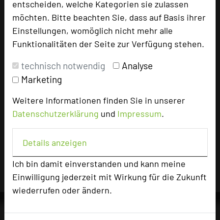
entscheiden, welche Kategorien sie zulassen
möchten. Bitte beachten Sie, dass auf Basis ihrer
Einstellungen, womöglich nicht mehr alle
2601 Seiten dieses Hotels wurden in den
Funktionalitäten der Seite zur Verfügung stehen.
vergangenen 30 Tagen auf diesem Portal
aufgerufen.
technisch notwendig
Analyse
Marketing
Weitere Informationen finden Sie in unserer
Impressum zum Hotel
Datenschutzerklärung
und
Impressum
.
Für die Verwendung der Bilder haben die jeweiligen
Hotels die Nutzungsrechte für dieses Portal eingeräumt
Details anzeigen
und sind dafür verantwortlich.
Ich bin damit einverstanden und kann meine
Einwilligung jederzeit mit Wirkung für die Zukunft
wiederrufen oder ändern.