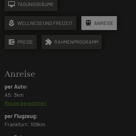
desktop_mac
TAGUNGSRÄUME
local_florist
train
WELLNESS UND FREIZEIT
ANREISE
account_balance_wallet
extension
PREISE
RAHMENPROGRAMM
Anreise
per Auto:
A5: 3km
Route berechnen
per Flugzeug:
Frankfurt: 109km