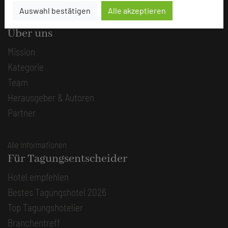
Auswahl bestätigen
Alle akzeptieren
Die Idee
Über uns
Mission
Kategorie
Team
Herausgeber & Autoren
Partner
Alle Informationen
Für Tagungsentscheider
Hotel empfehlen
Bestes Tagungshotel 2026
Top Tagungshotelier
Branchentreff