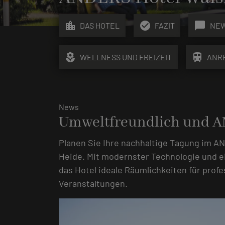
location_city
check_circle
chat_bubble
DAS HOTEL
FAZIT
NE
local_florist
train
WELLNESS UND FREIZEIT
ANR
News
Umweltfreundlich und 
Planen Sie Ihre nachhaltige Tagung im A
Heide. Mit modernster Technologie und 
das Hotel ideale Räumlichkeiten für prof
Veranstaltungen.