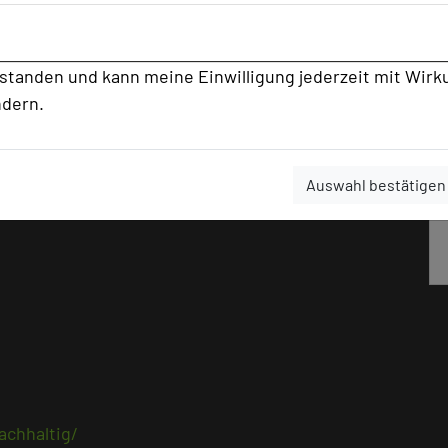
schäftsführerin des ANDERS Hotel
ihre Veranstaltungen in einer Umgebung
rstanden und kann meine Einwilligung jederzeit mit Wirk
dern auch umweltfreundlich ist.“
ndern.
tige Konferenz in der Lüneburger Heide
es ANDERS Hotel Walsrode gerne zur
Auswahl bestätigen
achhaltig/