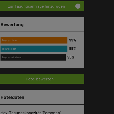
add_circle
zur Tagungsanfrage hinzufügen
Bewertung
Tagungsplaner
Tagungsleiter
Tagungsteilnehmer
Hotel bewerten
Hoteldaten
Max. Tagungskapazität (Personen)