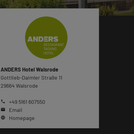
ANDERS Hotel Walsrode
Gottlieb-Daimler Straße 11
29664 Walsrode
+49 5161 607550
phone
Email
mail
Homepage
language