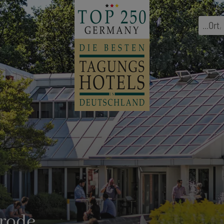
...
Ort
,
rode