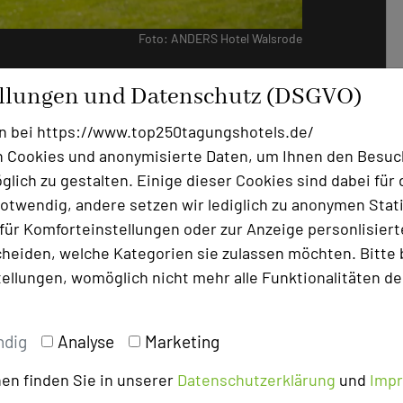
Foto: ANDERS Hotel Walsrode
rnehmen und Veranstaltungsplanern
ellungen und Datenschutz (DSGVO)
e Tagungen in der Lüneburger Heide. Mit
n bei https://www.top250tagungshotels.de/
n und soziale Verantwortung positioniert
 Cookies und anonymisierte Daten, um Ihnen den Besuc
eltfreundliche Tagungen in Deutschland.
lich zu gestalten. Einige dieser Cookies sind dabei für 
otwendig, andere setzen wir lediglich zu anonymen Stati
gie ausgestattet sind, sind für das
ür Komforteinstellungen oder zur Anzeige personlisierter
ußabdruck jeder Veranstaltung zu
heiden, welche Kategorien sie zulassen möchten. Bitte 
altbar, sodass sie für Workshops,
tellungen, womöglich nicht mehr alle Funktionalitäten de
maßen geeignet sind. Digitales
eit papierloser Tagungen sind nur einige
at, um nachhaltiges Tagen zu
ndig
Analyse
Marketing
en finden Sie in unserer
Datenschutzerklärung
und
Imp
ranstaltungen und Nachhaltigkeit Hand in