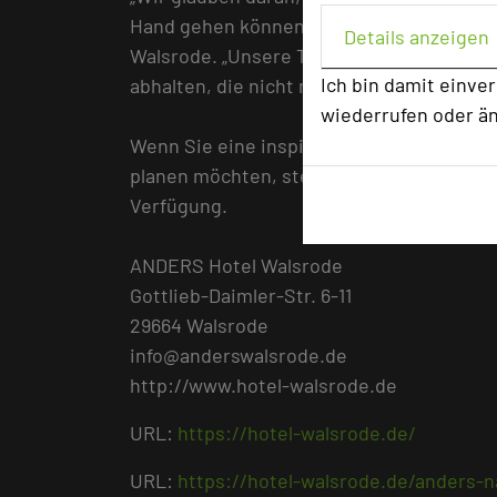
Hand gehen können,“ sagt Deike Eder, Ge
Details anzeigen
Walsrode. „Unsere Tagungsgäste können 
Ich bin damit einve
abhalten, die nicht nur professionell, son
wiederrufen oder ä
Wenn Sie eine inspirierende und nachhal
planen möchten, steht Ihnen das Team d
Verfügung.
ANDERS Hotel Walsrode
Gottlieb-Daimler-Str. 6-11
29664 Walsrode
info@anderswalsrode.de
http://www.hotel-walsrode.de
URL:
https://hotel-walsrode.de/
URL:
https://hotel-walsrode.de/anders-n