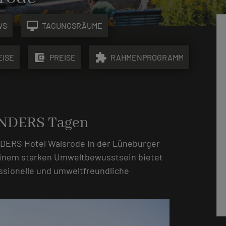
desktop_mac
WS
TAGUNGSRÄUME
account_balance_wallet
extension
EISE
PREISE
RAHMENPROGRAMM
ANDERS Tagen
NDERS Hotel Walsrode in der Lüneburger
einem starken Umweltbewusstsein bietet
essionelle und umweltfreundliche