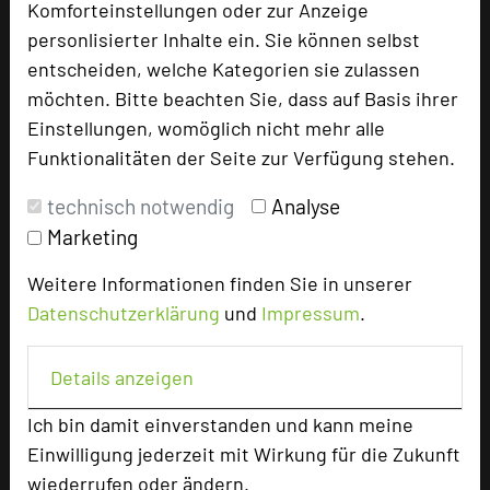
Komforteinstellungen oder zur Anzeige
ANDERS Hotel Walsrode
personlisierter Inhalte ein. Sie können selbst
Gottlieb-Daimler Straße 11
entscheiden, welche Kategorien sie zulassen
29664 Walsrode
möchten. Bitte beachten Sie, dass auf Basis ihrer
Einstellungen, womöglich nicht mehr alle
+49 5161 607550
phone
Funktionalitäten der Seite zur Verfügung stehen.
Email
mail
Homepage
language
technisch notwendig
Analyse
Marketing
add_circle
zur Tagungsanfrage hinzufügen
Weitere Informationen finden Sie in unserer
Datenschutzerklärung
und
Impressum
.
Bewertung
Details anzeigen
Ich bin damit einverstanden und kann meine
Tagungsplaner
Einwilligung jederzeit mit Wirkung für die Zukunft
Tagungsleiter
wiederrufen oder ändern.