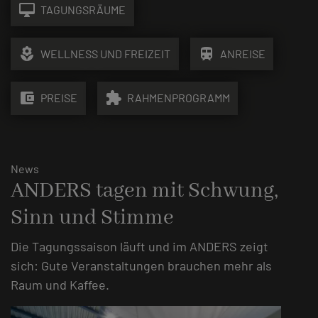
desktop_mac
TAGUNGSRÄUME
local_florist
train
WELLNESS UND FREIZEIT
ANREISE
account_balance_wallet
extension
PREISE
RAHMENPROGRAMM
News
ANDERS tagen mit Schwung,
Sinn und Stimme
Die Tagungssaison läuft und im ANDERS zeigt
sich: Gute Veranstaltungen brauchen mehr als
Raum und Kaffee.