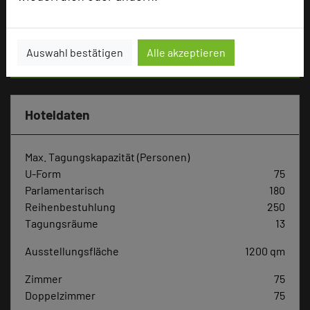
Tagungsteilnehmer
Auswahl bestätigen
Alle akzeptieren
Hotel bewerten
Hoteldaten
Max. Tagungskapazität (Personen)
U-Form
75
Parlamentarisch
180
Reihenbestuhlung
250
Tagungsräume
13
Ausstellungsfläche
1200 qm
Zimmer
75
Doppelzimmer
75