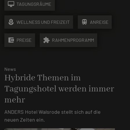
desktop_mac
TAGUNGSRÄUME
local_florist
train
WELLNESS UND FREIZEIT
ANREISE
account_balance_wallet
extension
PREISE
RAHMENPROGRAMM
News
Hybride Themen im
Tagungshotel werden immer
mehr
ANDERS Hotel Walsrode stellt sich auf die
neuen Zeiten ein.