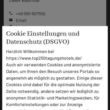
29664 Walsrode
+49 5161 607550
phone
Email
mail
Homepage
language
Cookie Einstellungen und
Datenschutz (DSGVO)
add_circle
zur Tagungsanfrage hinzufügen
Herzlich Willkommen bei
https://www.top250tagungshotels.de/
Bewertung
Auch wir verwenden Cookies und anonymisierte
Daten, um Ihnen den Besuch unseres Portals so
angenehm als möglich zu gestalten. Einige dieser
Tagungsplaner
Cookies sind dabei für die optimale Nutzung der
Tagungsleiter
Seite notwendig, andere setzen wir lediglich zu
Tagungsteilnehmer
anonymen Statistik- und Marketingzwecken, für
Komforteinstellungen oder zur Anzeige