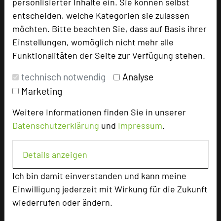
personlisierter Inhalte ein. Sie können selbst
Hotel bewerten
entscheiden, welche Kategorien sie zulassen
möchten. Bitte beachten Sie, dass auf Basis ihrer
Einstellungen, womöglich nicht mehr alle
Hoteldaten
Funktionalitäten der Seite zur Verfügung stehen.
technisch notwendig
Analyse
Max. Tagungskapazität (Personen)
Marketing
U-Form
75
Parlamentarisch
180
Weitere Informationen finden Sie in unserer
Reihenbestuhlung
250
Datenschutzerklärung
und
Impressum
.
Tagungsräume
13
Ausstellungsfläche
1200 qm
Details anzeigen
Zimmer
75
Ich bin damit einverstanden und kann meine
Doppelzimmer
75
Einwilligung jederzeit mit Wirkung für die Zukunft
wiederrufen oder ändern.
Besonders geeignet für