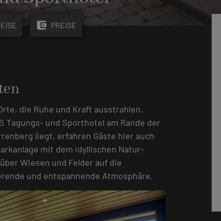
account_balance_wallet
EISE
PREISE
ten
rte, die Ruhe und Kraft ausstrahlen.
IS Tagungs- und Sporthotel am Rande der
enberg liegt, erfahren Gäste hier auch
Parkanlage mit dem idyllischen Natur-
über Wiesen und Felder auf die
rierende und entspannende Atmosphäre.