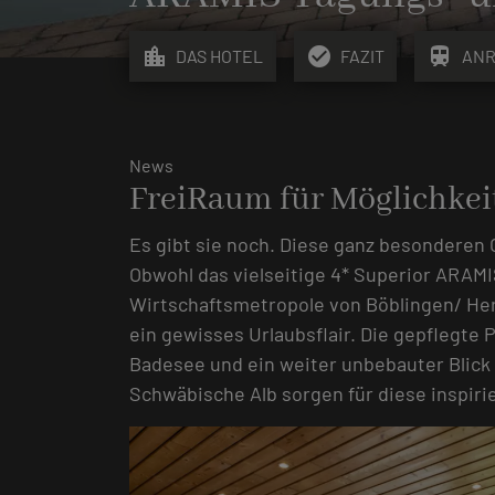
location_city
check_circle
train
DAS HOTEL
FAZIT
ANR
News
FreiRaum für Möglichkei
Es gibt sie noch. Diese ganz besonderen O
Obwohl das vielseitige 4* Superior ARAM
Wirtschaftsmetropole von Böblingen/ Herr
ein gewisses Urlaubsflair. Die gepflegte 
Badesee und ein weiter unbebauter Blick 
Schwäbische Alb sorgen für diese inspi