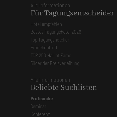
Alle Informationen
Für Tagungsentscheider
Hotel empfehlen
Bestes Tagungshotel 2026
Top Tagungshotelier
Branchentreff
TOP 250 Hall of Fame
Bilder der Preisverleihung
Alle Informationen
Beliebte Suchlisten
Profisuche
Seminar
Konferenz