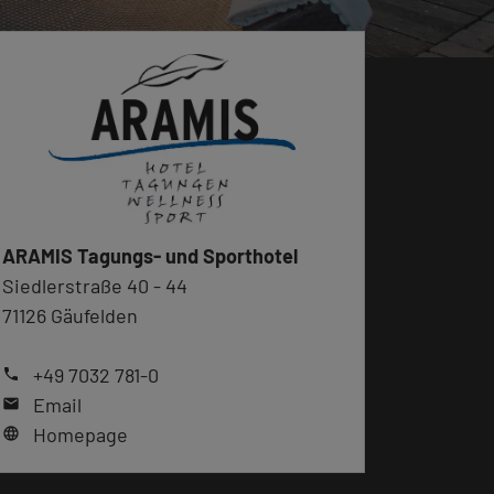
ARAMIS Tagungs- und Sporthotel
Siedlerstraße 40 - 44
71126 Gäufelden
+49 7032 781-0
phone
Email
mail
Homepage
language