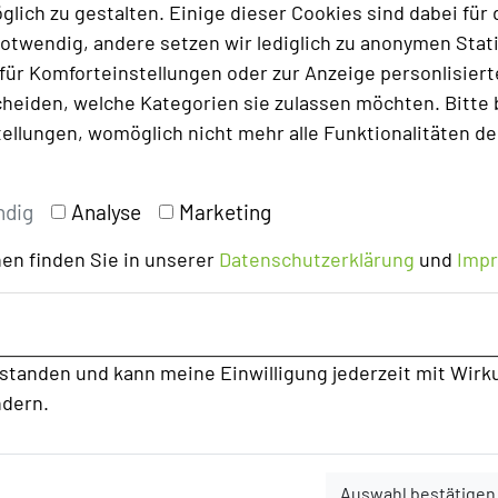
lich zu gestalten. Einige dieser Cookies sind dabei für 
Foto: ARAMIS Tagungs- und Sporthotel
otwendig, andere setzen wir lediglich zu anonymen Stati
ür Komforteinstellungen oder zur Anzeige personlisierter
el – es steht vielmehr für eine gesamte
heiden, welche Kategorien sie zulassen möchten. Bitte 
 Möglichkeiten. Tagungsveranstalter haben
tellungen, womöglich nicht mehr alle Funktionalitäten de
 zwei Gebäuden, acht Räume sind davon
aben einen direkten Zugang zum Park, in
ndig
Analyse
Marketing
re Seminare auch Mal im Freien
ssionalität + Originalität lassen
en finden Sie in unserer
Datenschutzerklärung
und
Imp
mgästen werden.
s ARAMIS die perfekt Vereinigung von
Hotel” par excellence. Mit seinen
rstanden und kann meine Einwilligung jederzeit mit Wirk
 bietet es für Tagungs- und -
ndern.
um konzentrierten Arbeiten. Für die
aus einer Fülle von originellen
Auswahl bestätigen