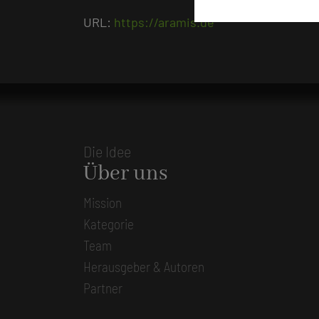
URL:
https://aramis.de
Die Idee
Über uns
Mission
Kategorie
Team
Herausgeber & Autoren
Partner