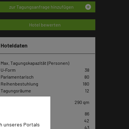
add_circle
zur Tagungsanfrage hinzufügen
Hotel bewerten
Hoteldaten
Max. Tagungskapazität (Personen)
U-Form
38
Parlamentarisch
80
Reihenbestuhlung
180
Tagungsräume
12
Ausstellungsfläche
290 qm
Zimmer
86
Doppelzimmer
42
h unseres Portals
Einzelzimmer
43