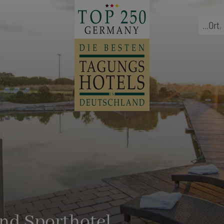
...
Ort
,
nd Sporthotel