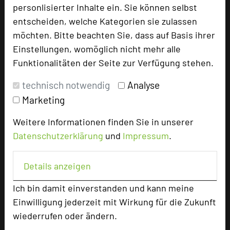
personlisierter Inhalte ein. Sie können selbst
entscheiden, welche Kategorien sie zulassen
möchten. Bitte beachten Sie, dass auf Basis ihrer
Einstellungen, womöglich nicht mehr alle
Funktionalitäten der Seite zur Verfügung stehen.
B&O Parkhotel
technisch notwendig
Analyse
Dietrich-Bonhoeffer-Str. 31
Marketing
83043 Bad Aibling - OT Mietraching
Weitere Informationen finden Sie in unserer
+49 8061 38999-12
phone
Datenschutzerklärung
und
Impressum
.
Email
mail
Homepage
language
Details anzeigen
Ich bin damit einverstanden und kann meine
add_circle
zur Tagungsanfrage hinzufügen
Einwilligung jederzeit mit Wirkung für die Zukunft
wiederrufen oder ändern.