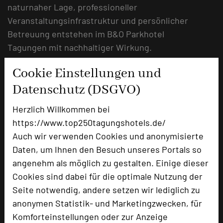
naturnaher Lage, professioneller
Veranstaltungsinfrastruktur und persönlicher
Betreuung entstehen im B&O Parkhotel
Tagungen mit nachhaltiger Wirkung.
Unternehmen finden hier nicht nur einen Ort
Cookie Einstellungen und
für Meetings, sondern ein Umfeld, das
Datenschutz (DSGVO)
Konzentration, Kreativität und Teamgeist
gleichermaßen stärkt – und damit beste
Herzlich Willkommen bei
Voraussetzungen für erfolgreiche Ergebnisse
https://www.top250tagungshotels.de/
bietet.
Auch wir verwenden Cookies und anonymisierte
Daten, um Ihnen den Besuch unseres Portals so
URL:
https://www.bo-parkhotel.de/tagen-und-
angenehm als möglich zu gestalten. Einige dieser
events/
Cookies sind dabei für die optimale Nutzung der
Seite notwendig, andere setzen wir lediglich zu
anonymen Statistik- und Marketingzwecken, für
Komforteinstellungen oder zur Anzeige