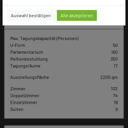
Hotel bewerten
Auswahl bestätigen
Alle akzeptieren
Hoteldaten
Max. Tagungskapazität (Personen)
U-Form
50
Parlamentarisch
160
Reihenbestuhlung
350
Tagungsräume
17
Ausstellungsfläche
2200 qm
Zimmer
102
Doppelzimmer
74
Einzelzimmer
19
Suiten
9