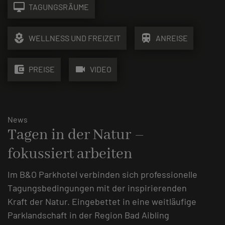
desktop_mac
TAGUNGSRÄUME
local_florist
train
WELLNESS UND FREIZEIT
ANREISE
account_balance_wallet
videocam
PREISE
VIDEO
News
Tagen in der Natur –
fokussiert arbeiten
Im B&O Parkhotel verbinden sich professionelle
Tagungsbedingungen mit der inspirierenden
Kraft der Natur. Eingebettet in eine weitläufige
Parklandschaft in der Region Bad Aibling