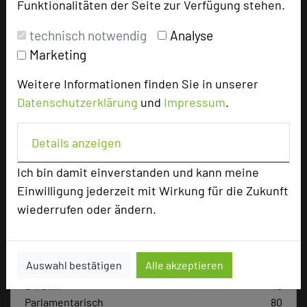
Funktionalitäten der Seite zur Verfügung stehen.
technisch notwendig
Analyse
Bewertung
Marketing
Weitere Informationen finden Sie in unserer
Tagungsplaner
Datenschutzerklärung
und
Impressum
.
Tagungsteilnehmer
Details anzeigen
Ich bin damit einverstanden und kann meine
Hotel bewerten
Einwilligung jederzeit mit Wirkung für die Zukunft
wiederrufen oder ändern.
Hoteldaten
Auswahl bestätigen
Alle akzeptieren
Max. Tagungskapazität (Personen)
U-Form
45
Parlamentarisch
80