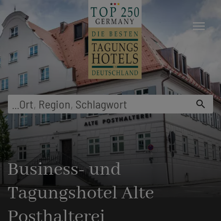
menu
...
Ort
,
Region
,
Schlagwort
search
Business- und
Tagungshotel Alte
Posthalterei