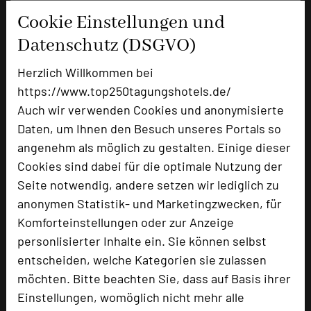
Cookie Einstellungen und
Datenschutz (DSGVO)
Herzlich Willkommen bei
https://www.top250tagungshotels.de/
Auch wir verwenden Cookies und anonymisierte
Daten, um Ihnen den Besuch unseres Portals so
Business- und Tagungshotel Alte Posthalterei
angenehm als möglich zu gestalten. Einige dieser
Augsburger Straße 2
Cookies sind dabei für die optimale Nutzung der
86441 Zusmarshausen
Seite notwendig, andere setzen wir lediglich zu
anonymen Statistik- und Marketingzwecken, für
+49 8291 858220
phone
Komforteinstellungen oder zur Anzeige
Email
mail
personlisierter Inhalte ein. Sie können selbst
Homepage
language
entscheiden, welche Kategorien sie zulassen
möchten. Bitte beachten Sie, dass auf Basis ihrer
Einstellungen, womöglich nicht mehr alle
add_circle
zur Tagungsanfrage hinzufügen