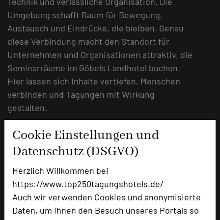
Technik und verlässliche Organisation. Die
Umgebung schafft Raum für Bewegung,
Austausch und Eindrücke, die bleiben. Genau
diese Verbindung macht den Standort für
Unternehmen und Organisationen attraktiv, die
Seminarräume im Göbels Landhotel buchen.
Hier lassen sich Inhalte vertiefen, Menschen
verbinden und Tagungen mit Wirkung
gestalten.
URL:
www.goebels-landhotel.de
Cookie Einstellungen und
Datenschutz (DSGVO)
URL:
https://www.goebel-
hotels.com/willingen/landhotel/
Herzlich Willkommen bei
https://www.top250tagungshotels.de/
Auch wir verwenden Cookies und anonymisierte
Daten, um Ihnen den Besuch unseres Portals so