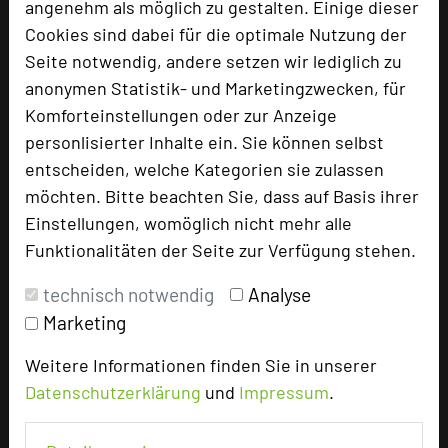
angenehm als möglich zu gestalten. Einige dieser
Cookies sind dabei für die optimale Nutzung der
Seite notwendig, andere setzen wir lediglich zu
anonymen Statistik- und Marketingzwecken, für
Komforteinstellungen oder zur Anzeige
personlisierter Inhalte ein. Sie können selbst
Göbels Landhotel
entscheiden, welche Kategorien sie zulassen
Briloner Straße 48
möchten. Bitte beachten Sie, dass auf Basis ihrer
34508 Willingen
Einstellungen, womöglich nicht mehr alle
Funktionalitäten der Seite zur Verfügung stehen.
+49 5632 9870
phone
Email
mail
technisch notwendig
Analyse
Homepage
language
Marketing
Weitere Informationen finden Sie in unserer
add_circle
Datenschutzerklärung
und
Impressum
.
zur Tagungsanfrage hinzufügen