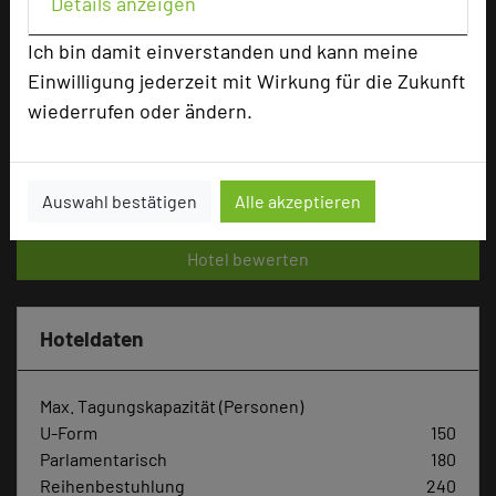
Details anzeigen
Bewertung
Ich bin damit einverstanden und kann meine
Einwilligung jederzeit mit Wirkung für die Zukunft
Tagungsplaner
wiederrufen oder ändern.
Tagungsleiter
Tagungsteilnehmer
Auswahl bestätigen
Alle akzeptieren
Hotel bewerten
Hoteldaten
Max. Tagungskapazität (Personen)
U-Form
150
Parlamentarisch
180
Reihenbestuhlung
240