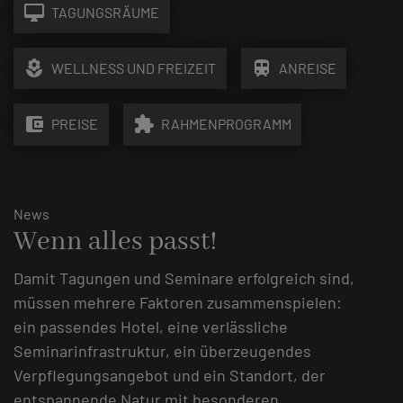
desktop_mac
TAGUNGSRÄUME
local_florist
train
WELLNESS UND FREIZEIT
ANREISE
account_balance_wallet
extension
PREISE
RAHMENPROGRAMM
News
Wenn alles passt!
Damit Tagungen und Seminare erfolgreich sind,
müssen mehrere Faktoren zusammenspielen:
ein passendes Hotel, eine verlässliche
Seminarinfrastruktur, ein überzeugendes
Verpflegungsangebot und ein Standort, der
entspannende Natur mit besonderen