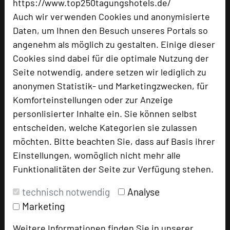
https://www.top250tagungshotels.de/
Auch wir verwenden Cookies und anonymisierte
Daten, um Ihnen den Besuch unseres Portals so
angenehm als möglich zu gestalten. Einige dieser
Cookies sind dabei für die optimale Nutzung der
Hotel am Vitalpark
Seite notwendig, andere setzen wir lediglich zu
In der Leineaue 2
anonymen Statistik- und Marketingzwecken, für
37308 Heilbad Heiligenstadt
Komforteinstellungen oder zur Anzeige
personlisierter Inhalte ein. Sie können selbst
+49 3606 6637-820
phone
entscheiden, welche Kategorien sie zulassen
Email
mail
möchten. Bitte beachten Sie, dass auf Basis ihrer
Homepage
language
Einstellungen, womöglich nicht mehr alle
Funktionalitäten der Seite zur Verfügung stehen.
add_circle
zur Tagungsanfrage hinzufügen
technisch notwendig
Analyse
Marketing
Hotel bewerten
Weitere Informationen finden Sie in unserer