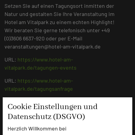
Setzen Sie auf einen Tagungsort inmitten der
Natur und gestalten Sie Ihre Veranstaltung im
Hotel am Vitalpark zu einem echten Highlight!
Wir beraten Sie gerne telefonisch unter +49
(0)3606 6637-920 oder per E-Mail
veranstaltungen@hotel-am-vitalpark.de
URL:
https://www.hotel-am-
vitalpark.de/tagungen-events
URL:
https://www.hotel-am-
vitalpark.de/tagungsanfrage
Cookie Einstellungen und
Datenschutz (DSGVO)
Herzlich Willkommen bei