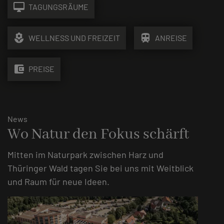
desktop_mac
TAGUNGSRÄUME
local_florist
train
WELLNESS UND FREIZEIT
ANREISE
account_balance_wallet
PREISE
News
Wo Natur den Fokus schärft
Mitten im Naturpark zwischen Harz und
Thüringer Wald tagen Sie bei uns mit Weitblick
und Raum für neue Ideen.