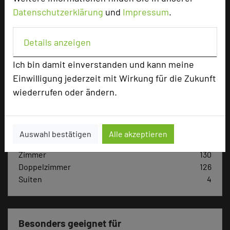
Datenschutzerklärung
und
Impressum
.
Hoteldaten
Details anzeigen
Max. Tagungskapazität (Personen)
Ich bin damit einverstanden und kann meine
U-Form
40
Parlamentarisch
70
Einwilligung jederzeit mit Wirkung für die Zukunft
Reihenbestuhlung
130
wiederrufen oder ändern.
Tagungsräume
8
Ausstellungsfläche
2500 qm
Auswahl bestätigen
Alle akzeptieren
Ausstellungsfläche Outdoor: 2.500 m²
Zimmer
130
Doppelzimmer
126
Suiten
4
Besonders geeignet für