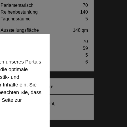
Parlamentarisch
70
Reihenbestuhlung
140
Tagungsräume
5
Ausstellungsfläche
148 qm
Zimmer
70
Doppelzimmer
59
Einzelzimmer
5
h unseres Portals
Ateliers
6
 die optimale
stik- und
 Inhalte ein. Sie
Besonders geeignet für
beachten Sie, dass
 Seite zur
Seminar, Konferenz, Event,
Kreativprozesse