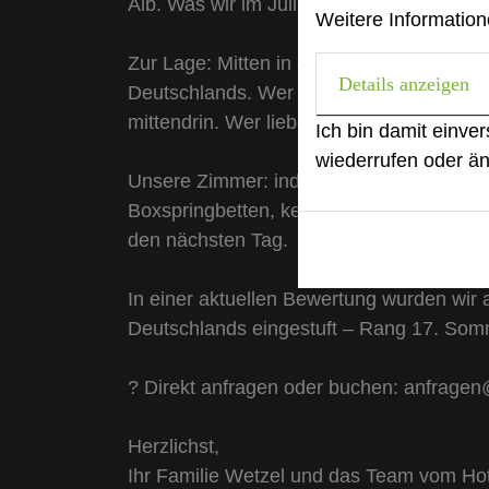
Alb. Was wir im Juli 2026 konkret anbiete
Weitere Information
Zur Lage: Mitten in der Outletcity Metzi
Details anzeigen
Deutschlands. Wer zwischendurch einen Sch
mittendrin. Wer lieber im Garten sitzt, hat
Ich bin damit einve
wiederrufen oder ä
Unsere Zimmer: individuelle Designerzim
Boxspringbetten, kein Zimmer wie das ande
den nächsten Tag.
In einer aktuellen Bewertung wurden wir 
Deutschlands eingestuft – Rang 17. Somm
? Direkt anfragen oder buchen: anfrag
Herzlichst,
Ihr Familie Wetzel und das Team vom Ho