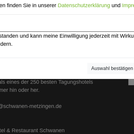
n, erfahren Sie bei uns.
en finden Sie in unserer
Datenschutzerklärung
und
Impr
ngen – dem größten Premium-Outlet
ritt aus dem Hotel tut, ist sofort
 seinen Ausblick. Beides funktioniert.
rstanden und kann meine Einwilligung jederzeit mit Wirku
ndern.
mer mit Echtholzparkett und
re. Wer gut schläft, startet besser in
Auswahl bestätigen
als eines der 250 besten Tagungshotels
er hin oder her.
en@schwanen-metzingen.de
tel & Restaurant Schwanen