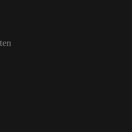
ten
n