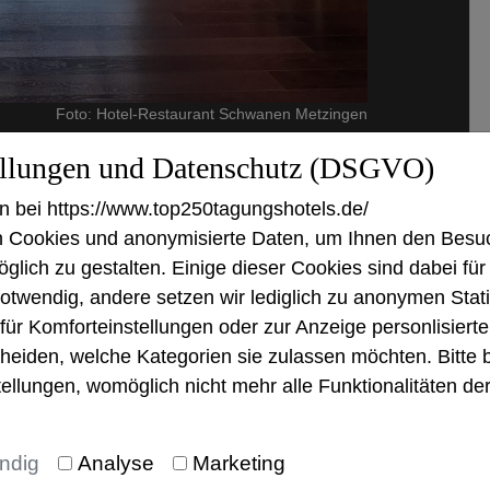
Foto: Hotel-Restaurant Schwanen Metzingen
ellungen und Datenschutz (DSGVO)
t: weniger Betrieb, mehr Konzentration.
wartet dasselbe von seinem Hotel.
n bei https://www.top250tagungshotels.de/
 Cookies und anonymisierte Daten, um Ihnen den Besuc
g. Zimmer, Service, Küche – alles auf
lich zu gestalten. Einige dieser Cookies sind dabei für
 ganze Jahr schätzen. Keine
otwendig, andere setzen wir lediglich zu anonymen Stati
ür Komforteinstellungen oder zur Anzeige personlisierter
heiden, welche Kategorien sie zulassen möchten. Bitte 
r Sommer hat bei uns eine eigene Karte:
tellungen, womöglich nicht mehr alle Funktionalitäten der
rklassiker vom Grill, leichte
n und frische Desserts aus Beeren und
ndig
Analyse
Marketing
ießbar, mit dem Blick auf die Schwäbische