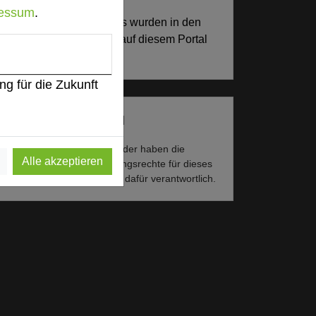
essum
.
773 Seiten dieses Hotels wurden in den
vergangenen 30 Tagen auf diesem Portal
aufgerufen.
ng für die Zukunft
Impressum zum Hotel
Für die Verwendung der Bilder haben die
Alle akzeptieren
jeweiligen Hotels die Nutzungsrechte für dieses
Portal eingeräumt und sind dafür verantwortlich.