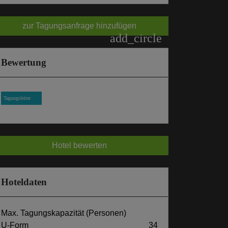
zur Tagungsanfrage hinzufügen
add_circle
Bewertung
Tagungsleiter
Hotel bewerten
Hoteldaten
Max. Tagungskapazität (Personen)
U-Form
34