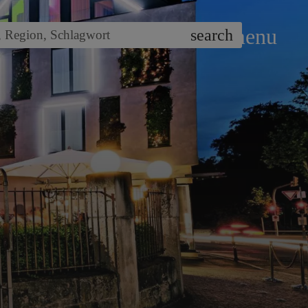
menu
search
,
Region
,
Schlagwort