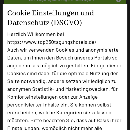
Cookie Einstellungen und
Bewertung
Datenschutz (DSGVO)
Herzlich Willkommen bei
Tagungsplaner
https://www.top250tagungshotels.de/
Tagungsleiter
Auch wir verwenden Cookies und anonymisierte
Daten, um Ihnen den Besuch unseres Portals so
Tagungsteilnehmer
angenehm als möglich zu gestalten. Einige dieser
Cookies sind dabei für die optimale Nutzung der
Seite notwendig, andere setzen wir lediglich zu
Hotel bewerten
anonymen Statistik- und Marketingzwecken, für
Komforteinstellungen oder zur Anzeige
Hoteldaten
personlisierter Inhalte ein. Sie können selbst
entscheiden, welche Kategorien sie zulassen
möchten. Bitte beachten Sie, dass auf Basis ihrer
Max. Tagungskapazität (Personen)
Einstellungen, womöglich nicht mehr alle
U-Form
37