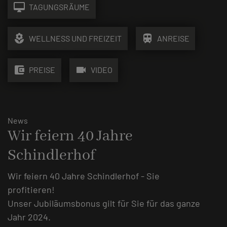
desktop_mac
TAGUNGSRÄUME
local_florist
train
WELLNESS UND FREIZEIT
ANREISE
account_balance_wallet
videocam
PREISE
VIDEO
News
Wir feiern 40 Jahre
Schindlerhof
Wir feiern 40 Jahre Schindlerhof - Sie
profitieren!
Unser Jubiläumsbonus gilt für Sie für das ganze
Jahr 2024.