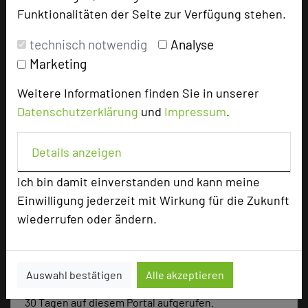
Funktionalitäten der Seite zur Verfügung stehen.
Parlamentarisch
85
Reihenbestuhlung
180
technisch notwendig
Analyse
Tagungsräume
10
Marketing
Zimmer
90
Doppelzimmer
55
Weitere Informationen finden Sie in unserer
Einzelzimmer
17
Datenschutzerklärung
und
Impressum
.
Suiten
18
Details anzeigen
Ich bin damit einverstanden und kann meine
Besonders geeignet für
Einwilligung jederzeit mit Wirkung für die Zukunft
wiederrufen oder ändern.
Seminar, Kreativprozesse
Auswahl bestätigen
Alle akzeptieren
625 Seiten dieses Hotels wurden in den vergangenen
30 Tagen auf diesem Portal aufgerufen.