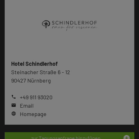
Hotel Schindlerhof
Steinacher Straße 6 - 12
90427 Nürnberg
+49 911 93020
phone
Email
mail
Homepage
language
add_circle
zur Tagungsanfrage hinzufügen