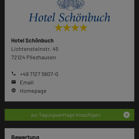
Hotel Schönbuch
Lichtensteinstr. 45
72124 Pliezhausen
+49 7127 5607-0
phone
Email
mail
Homepage
language
add_circle
zur Tagungsanfrage hinzufügen
Bewertung