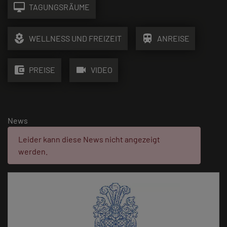
desktop_mac
TAGUNGSRÄUME
local_florist
train
WELLNESS UND FREIZEIT
ANREISE
account_balance_wallet
videocam
PREISE
VIDEO
News
Fehler:
Leider kann diese News nicht angezeigt
werden.