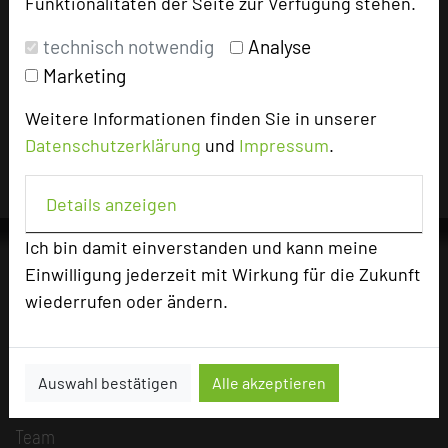
Funktionalitäten der Seite zur Verfügung stehen.
technisch notwendig
Analyse
Impressum zum Hotel
Marketing
Für die Verwendung der Bilder haben die jeweiligen Hotels die
Nutzungsrechte für dieses Portal eingeräumt und sind dafür
Weitere Informationen finden Sie in unserer
verantwortlich.
Datenschutzerklärung
und
Impressum
.
Details anzeigen
Ich bin damit einverstanden und kann meine
Einwilligung jederzeit mit Wirkung für die Zukunft
wiederrufen oder ändern.
Die Idee
Über uns
Mission
Auswahl bestätigen
Alle akzeptieren
Kategorie
Team