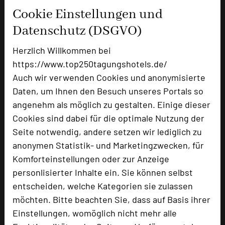
Cookie Einstellungen und
Ausstellungsfläche
350 qm
Datenschutz (DSGVO)
Zimmer
59
Doppelzimmer
39
Herzlich Willkommen bei
Einzelzimmer
18
https://www.top250tagungshotels.de/
Juniorsuiten
2
Auch wir verwenden Cookies und anonymisierte
Daten, um Ihnen den Besuch unseres Portals so
angenehm als möglich zu gestalten. Einige dieser
Besonders geeignet für
Cookies sind dabei für die optimale Nutzung der
Seite notwendig, andere setzen wir lediglich zu
anonymen Statistik- und Marketingzwecken, für
Seminar, Klausur, Event, Kreativprozesse
Komforteinstellungen oder zur Anzeige
personlisierter Inhalte ein. Sie können selbst
entscheiden, welche Kategorien sie zulassen
1587 Seiten dieses Hotels wurden in den
möchten. Bitte beachten Sie, dass auf Basis ihrer
vergangenen 30 Tagen auf diesem Portal aufgerufen.
Einstellungen, womöglich nicht mehr alle