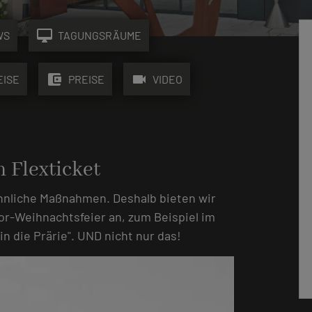
desktop_mac
WS
TAGUNGSRÄUME
account_balance_wallet
videocam
EISE
PREISE
VIDEO
 Flexticket
nliche Maßnahmen. Deshalb bieten wir
or-Weihnachtsfeier an, zum Beispiel im
n die Prärie". UND nicht nur das!