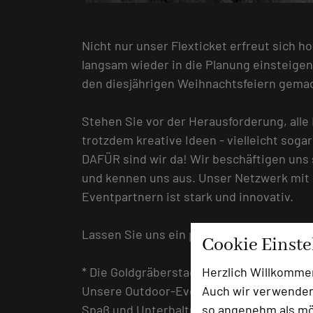
Nicht nur unser Flexticket erfreut sich ho
langsam wieder in die Planung einsteigen
den diesjährigen Weihnachtsfeiern gema
Stehen Sie vor der Herausforderung, all
trotzdem kreative Ideen - vielleicht soga
DAFÜR sind wir da! Wir beschäftigen uns
und kennen uns aus. Unser Netzwerk mit
Eventpartnern ist stark und innovativ.
Lassen Sie uns ein paar spontane Gedan
Cookie Einst
Herzlich Willkomme
* Die Goldgräberstadt
Auch wir verwenden
Unsere Outdoor-Eventlocation. Wir biete
so angenehm als mög
Spaß und Unterhaltung - im Wester-Style