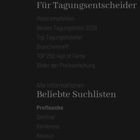
Für Tagungsentscheider
Hotel empfehlen
Bestes Tagungshotel 2026
Top Tagungshotelier
Branchentreff
TOP 250 Hall of Fame
Bilder der Preisverleihung
Alle Informationen
Beliebte Suchlisten
Profisuche
Seminar
Konferenz
Klausur