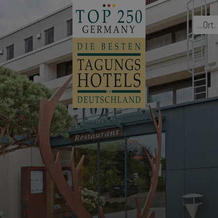
...
Ort
,