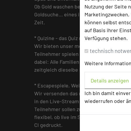
Nutzung der Seite n
Ob Gold waschen beim Activity-Spiel ode
Marketingzwecken, f
Goldsuche... eines ist sicher: viel Spaß, G
können selbst entsc
Zeit.
auf Basis ihrer Eins
Verfügung stehen.
* Quizine - das Quiz mit Biss
Wir bieten unser moderiertes Quiz nicht n
technisch notwe
Teilnehmer spielen mit den Familien gan
dabei: Alle Familien und Singles der Abte
Weitere Information
zeitgleich dieselbe Frage. Im Wettbewer
Details anzeigen
* Escapespiele, Weinproben, Whiskytasti
Ich bin damit einve
Wir versenden das notwendige Equipment 
wiederrufen oder ä
in den Live-Stream ein. Oder möchten Si
Teilnehmer sollen zu unterschiedlichen Z
flexibel, ob live im Stream oder per Vide
CI gedruckt.