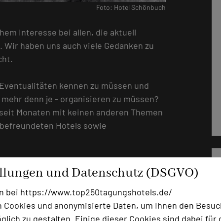
Foto: Hotel Schönbuch
hem Interesse bei allen, die aktuell
. Wir haben uns auch viele Gedanken zu
cht.
e Eventualitäten kennen zu müssen und
r mehr denn je - organisieren zu müssen?
 seit Monaten mit keinen anderen Themen
 befreundeten Hotels sowie
ken benennen:
ellungen und Datenschutz (DSGVO)
n bei https://www.top250tagungshotels.de/
 Cookies und anonymisierte Daten, um Ihnen den Besuc
n leckere Gerichte und Getränke sowie
lich zu gestalten. Einige dieser Cookies sind dabei für 
. Denn es ist Goldgräberstimmung.