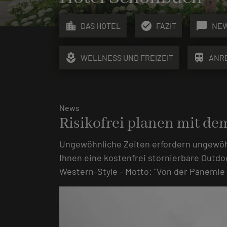
location_city
check_circle
chat_bubble
DAS HOTEL
FAZIT
NE
local_florist
train
WELLNESS UND FREIZEIT
ANR
News
Risikofrei planen mit dem
Ungewöhnliche Zeiten erfordern ungewöh
Ihnen eine kostenfrei stornierbare Outdo
Western-Style - Motto: "Von der Panemie i