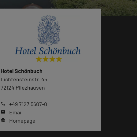
Hotel Schönbuch
Lichtensteinstr. 45
72124 Pliezhausen
+49 7127 5607-0
phone
Email
mail
Homepage
language