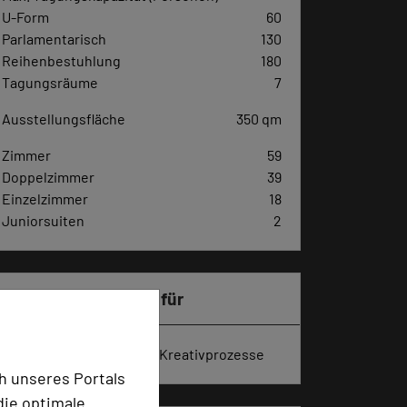
U-Form
60
Parlamentarisch
130
Reihenbestuhlung
180
Tagungsräume
7
Ausstellungsfläche
350 qm
Zimmer
59
Doppelzimmer
39
Einzelzimmer
18
Juniorsuiten
2
Besonders geeignet für
Seminar, Klausur, Event, Kreativprozesse
h unseres Portals
die optimale