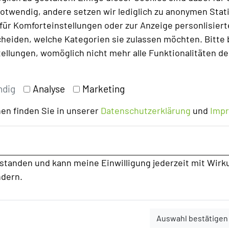
otwendig, andere setzen wir lediglich zu anonymen Stati
r Nuggets aufstöbern bei der GPS-
ür Komforteinstellungen oder zur Anzeige personlisierter
elächter und mit Sicherheit (!) eine gute
heiden, welche Kategorien sie zulassen möchten. Bitte 
tellungen, womöglich nicht mehr alle Funktionalitäten de
ur mobil in Ihrer Wunschlocation an. Ihre
ndig
Analyse
Marketing
z gemütlich von Zuhause aus. Der Gag
ilung oder gar der ganzen Firma spielen
en finden Sie in unserer
Datenschutzerklärung
und
Imp
b und auf Wunsch moderiert!
ngs
rstanden und kann meine Einwilligung jederzeit mit Wirk
und Ihre Mitarbeiter loggen sich einfach
ndern.
e keinen großen Aufwand und die
eiten aktiv werden können? Wir sind
o oder einfach als Tastingnotes im Firmen
Auswahl bestätigen