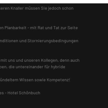
nseren Knaller müssen Sie jedoch schon
n Planbarkeit - mit Rat und Tat zur Seite
Konditionen und Stornierungsbedingungen
mit uns und unseren Kollegen, denn auch
ben, die untereinander für hybride
gebündeltem Wissen sowie Kompetenz!
tes - Hotel Schönbuch