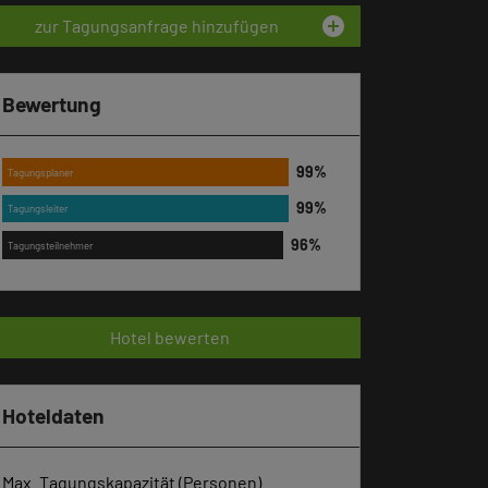
add_circle
zur Tagungsanfrage hinzufügen
Bewertung
Tagungsplaner
Tagungsleiter
Tagungsteilnehmer
Hotel bewerten
Hoteldaten
Max. Tagungskapazität (Personen)