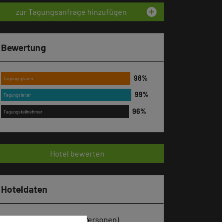
add_circle
zur Tagungsanfrage hinzufügen
Bewertung
Tagungsplaner
Tagungsleiter
Tagungsteilnehmer
Hotel bewerten
Hoteldaten
Max. Tagungskapazität (Personen)