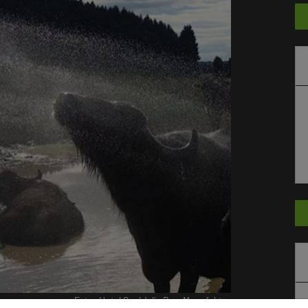
Foto: Hotel Speidel`s BrauManufaktur