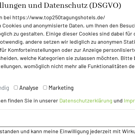
ellungen und Datenschutz (DSGVO)
s erwartet Sie unsere idyllische
n bei https://www.top250tagungshotels.de/
ng – der ideale Ort für Klausurtagungen,
 Cookies und anonymisierte Daten, um Ihnen den Besuc
eits des Alltags bieten wir Ihnen einen
lich zu gestalten. Einige dieser Cookies sind dabei für 
ich fließen.
otwendig, andere setzen wir lediglich zu anonymen Stati
ür Komforteinstellungen oder zur Anzeige personlisierter
YMPIADE auf der Bioland-Hofkäserei
heiden, welche Kategorien sie zulassen möchten. Bitte 
tellungen, womöglich nicht mehr alle Funktionalitäten de
bauern, tauchen Sie ein in die
ettmelken, Strohballenrollen, Traktor-
Diese einzigartige Erfahrung bringt Sie
ndig
Analyse
Marketing
e auch eine versteckte Leidenschaft für
en finden Sie in unserer
Datenschutzerklärung
und
Imp
 Bauern in Ihnen und stärken Sie Ihr
tur.de/tagung
rstanden und kann meine Einwilligung jederzeit mit Wirk