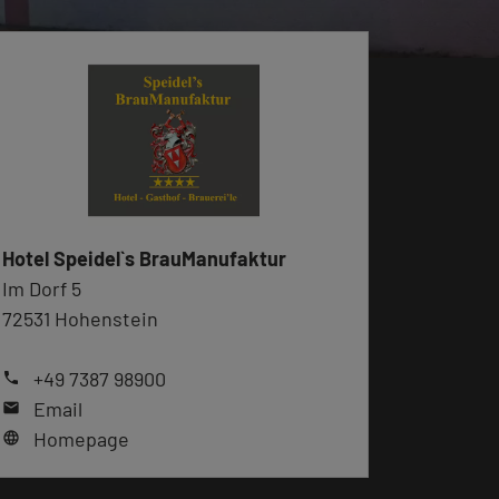
Hotel Speidel`s BrauManufaktur
Im Dorf 5
72531 Hohenstein
+49 7387 98900
phone
Email
mail
Homepage
language