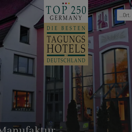
...
Ort
,
uManufaktur