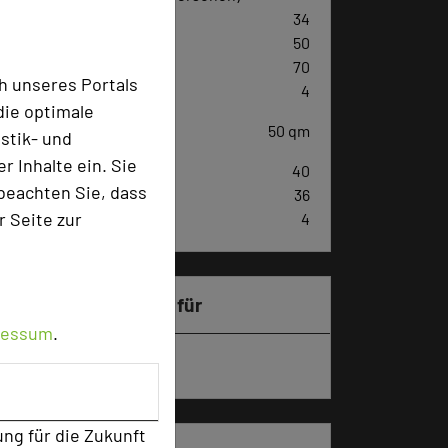
U-Form
34
Parlamentarisch
50
Reihenbestuhlung
70
h unseres Portals
Tagungsräume
4
die optimale
Ausstellungsfläche
50 qm
stik- und
 Inhalte ein. Sie
Zimmer
40
beachten Sie, dass
Doppelzimmer
36
r Seite zur
Einzelzimmer
4
Besonders geeignet für
ressum
.
Seminar, Klausur, Event
ung für die Zukunft