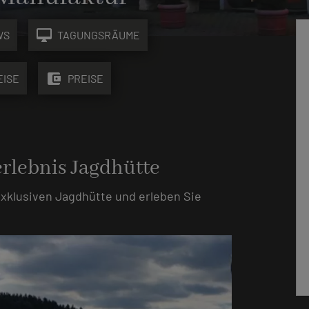
desktop_mac
WS
TAGUNGSRÄUME
account_balance_wallet
EISE
PREISE
rlebnis Jagdhütte
exklusiven Jagdhütte und erleben Sie