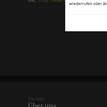
URL:
https://www.speidels-braumanufakt
wiederrufen oder ä
Die Idee
Über uns