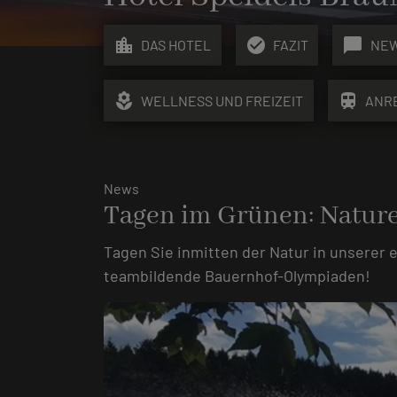
location_city
check_circle
chat_bubble
DAS HOTEL
FAZIT
NE
local_florist
train
WELLNESS UND FREIZEIT
ANR
News
Tagen im Grünen: Nature
Tagen Sie inmitten der Natur in unserer 
teambildende Bauernhof-Olympiaden!