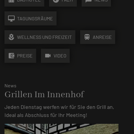
desktop_mac
TAGUNGSRÄUME
local_florist
train
WELLNESS UND FREIZEIT
ANREISE
account_balance_wallet
videocam
PREISE
VIDEO
News
Grillen Im Innenhof
Jeden Dienstag werfen wir für Sie den Grill an,
Ideal als Abschluss für Ihr Meeting!