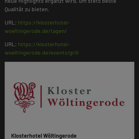
neue Highlights ergänzt wird, um stets beste
Qualität zu bieten.
URL:
https://klosterhotel-
woeltingerode.de/tagen/
URL:
https://klosterhotel-
woeltingerode.de/events/grill
Klosterhotel Wöltingerode