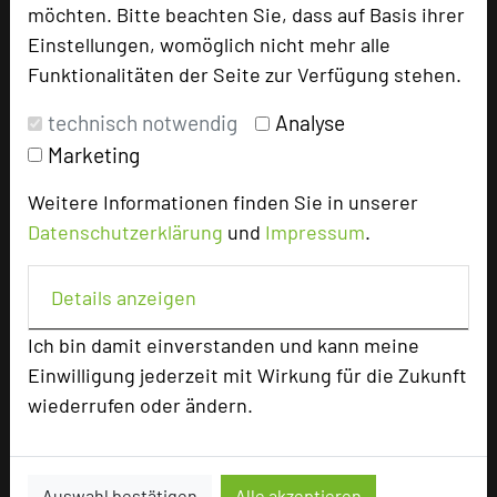
möchten. Bitte beachten Sie, dass auf Basis ihrer
Parlamentarisch
65
Einstellungen, womöglich nicht mehr alle
Reihenbestuhlung
200
Funktionalitäten der Seite zur Verfügung stehen.
Tagungsräume
10
technisch notwendig
Analyse
Ausstellungsfläche
400 qm
Ausstellungsfläche In unserem Kreuzgang vor den
Marketing
Seminarräumen finden Sie den idealen Bereich für
Weitere Informationen finden Sie in unserer
Ihre Ausstellungen
Datenschutzerklärung
und
Impressum
.
Zimmer
55
Doppelzimmer
51
Details anzeigen
Einzelzimmer
4
Ich bin damit einverstanden und kann meine
Einwilligung jederzeit mit Wirkung für die Zukunft
Besonders geeignet für
wiederrufen oder ändern.
Seminar, Konferenz, Klausur, Event
Auswahl bestätigen
Alle akzeptieren