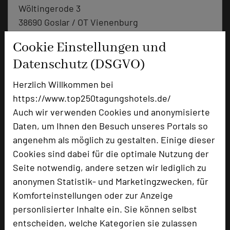
Wöltingerode 3
38690 Goslar / OT Vienenburg
Cookie Einstellungen und
+49 5324 77446-0
phone
Datenschutz (DSGVO)
Email
mail
Homepage
language
Herzlich Willkommen bei
https://www.top250tagungshotels.de/
Auch wir verwenden Cookies und anonymisierte
add_circle
zur Tagungsanfrage hinzufügen
Daten, um Ihnen den Besuch unseres Portals so
angenehm als möglich zu gestalten. Einige dieser
Hotel bewerten
Cookies sind dabei für die optimale Nutzung der
Seite notwendig, andere setzen wir lediglich zu
anonymen Statistik- und Marketingzwecken, für
Hoteldaten
Komforteinstellungen oder zur Anzeige
personlisierter Inhalte ein. Sie können selbst
Max. Tagungskapazität (Personen)
entscheiden, welche Kategorien sie zulassen
U-Form
45