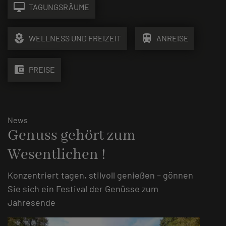
desktop_mac
TAGUNGSRÄUME
local_florist
train
WELLNESS UND FREIZEIT
ANREISE
account_balance_wallet
PREISE
News
Genuss gehört zum
Wesentlichen !
Konzentriert tagen, stilvoll genießen – gönnen
Sie sich ein Festival der Genüsse zum
Jahresende