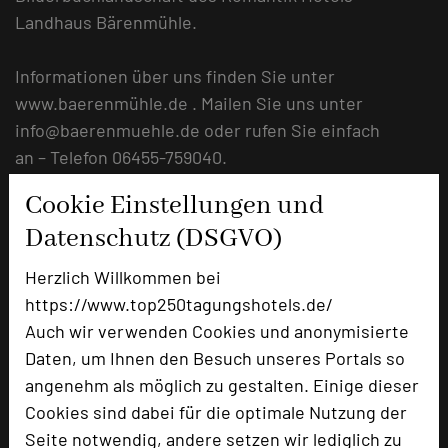
Landhaus Bärenmühle.
Informationen über uns finden Sie unter
www.baerenmühle.de . Mailen Sie uns unter
info@baerenmuehle.de oder rufen Sie einfach
an – Telefon 06455-759040.
Weitere Informationen finden sie auch unter:
Cookie Einstellungen und
www.baerenmuehle.de
Datenschutz (DSGVO)
URL:
https://www.baerenmuehle.de
Herzlich Willkommen bei
https://www.top250tagungshotels.de/
Auch wir verwenden Cookies und anonymisierte
Daten, um Ihnen den Besuch unseres Portals so
angenehm als möglich zu gestalten. Einige dieser
Cookies sind dabei für die optimale Nutzung der
Seite notwendig, andere setzen wir lediglich zu