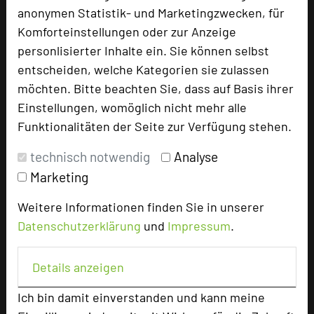
anonymen Statistik- und Marketingzwecken, für
Komforteinstellungen oder zur Anzeige
personlisierter Inhalte ein. Sie können selbst
Landhaus Bärenmühle
entscheiden, welche Kategorien sie zulassen
Zufahrt über Lengeltalstraße
möchten. Bitte beachten Sie, dass auf Basis ihrer
35110 Ellershausen
Einstellungen, womöglich nicht mehr alle
Funktionalitäten der Seite zur Verfügung stehen.
+49 6455 75904-0
phone
Email
mail
technisch notwendig
Analyse
Homepage
language
Marketing
Weitere Informationen finden Sie in unserer
add_circle
zur Tagungsanfrage hinzufügen
Datenschutzerklärung
und
Impressum
.
Details anzeigen
Bewertung
Ich bin damit einverstanden und kann meine