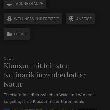
desktop_mac
TAGUNGSRÄUME
local_florist
train
WELLNESS UND FREIZEIT
ANREISE
account_balance_wallet
PREISE
News
Klausur mit feinster
Kulinarik in zauberhafter
Natur
Tischleindeckdich zwischen Wald und Wiesen -
so gelingt Ihre Klausur in der Bärenmühle.