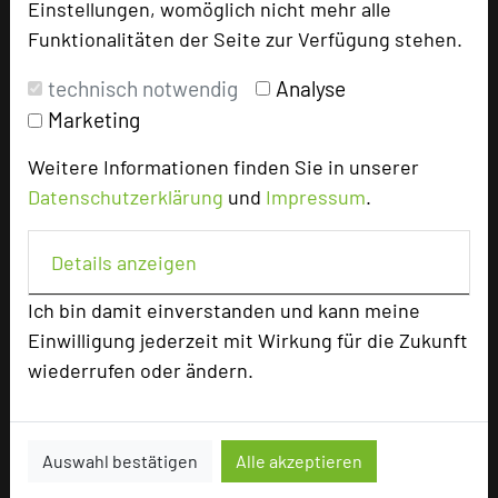
Einstellungen, womöglich nicht mehr alle
Funktionalitäten der Seite zur Verfügung stehen.
technisch notwendig
Analyse
Marketing
Weitere Informationen finden Sie in unserer
Datenschutzerklärung
und
Impressum
.
Landhaus Bärenmühle
Details anzeigen
Zufahrt über Lengeltalstraße
Ich bin damit einverstanden und kann meine
35110 Ellershausen
Einwilligung jederzeit mit Wirkung für die Zukunft
wiederrufen oder ändern.
+49 6455 75904-0
phone
Email
mail
Homepage
language
Auswahl bestätigen
Alle akzeptieren