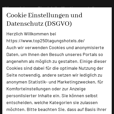
Wie auch immer Sie sich Ihr Meeting vorstellen
Cookie Einstellungen und
– gern machen wir Ihnen Vorschläge und stellen
Ihnen den Rahmen für Ihr Meeting in der
Datenschutz (DSGVO)
herrlichen Stille des Romantik Hotels Landhaus
Herzlich Willkommen bei
Bärenmühle.
https://www.top250tagungshotels.de/
.
Auch wir verwenden Cookies und anonymisierte
Weitere Informationen finden Sie unter
Daten, um Ihnen den Besuch unseres Portals so
www.baerenmuehle.de. Mailen Sie uns unter
angenehm als möglich zu gestalten. Einige dieser
info@baerenmuehle.de oder rufen Sie einfach
Cookies sind dabei für die optimale Nutzung der
an – Telefon 06455-759040.
Seite notwendig, andere setzen wir lediglich zu
anonymen Statistik- und Marketingzwecken, für
Komforteinstellungen oder zur Anzeige
URL:
www.baerenmuehle.de
personlisierter Inhalte ein. Sie können selbst
entscheiden, welche Kategorien sie zulassen
URL:
https://www.baerenmuehle.de
möchten. Bitte beachten Sie, dass auf Basis ihrer