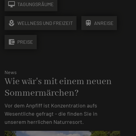
desktop_mac
TAGUNGSRÄUME
local_florist
train
WELLNESS UND FREIZEIT
ANREISE
account_balance_wallet
PREISE
News
Wie wär's mit einem neuen
Sommermärchen?
Vor dem Anpfiff ist Konzentration aufs
Wesentliche gefragt - die finden Sie in
unserem herrlichen Naturresort.