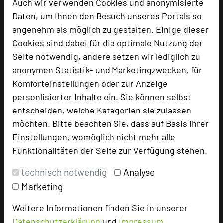
Auch wir verwenden Cookies und anonymisierte
URL:
www.baerenmuehle.de
Daten, um Ihnen den Besuch unseres Portals so
URL:
https://www.baerenmuehle.de/tagung/
angenehm als möglich zu gestalten. Einige dieser
Cookies sind dabei für die optimale Nutzung der
Seite notwendig, andere setzen wir lediglich zu
anonymen Statistik- und Marketingzwecken, für
Komforteinstellungen oder zur Anzeige
personlisierter Inhalte ein. Sie können selbst
entscheiden, welche Kategorien sie zulassen
möchten. Bitte beachten Sie, dass auf Basis ihrer
Einstellungen, womöglich nicht mehr alle
Funktionalitäten der Seite zur Verfügung stehen.
Landhaus Bärenmühle
technisch notwendig
Analyse
Zufahrt über Lengeltalstraße
35110 Ellershausen
Marketing
Weitere Informationen finden Sie in unserer
+49 6455 75904-0
phone
Datenschutzerklärung
und
Impressum
.