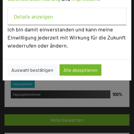
Email
mail
Homepage
language
Details anzeigen
Ich bin damit einverstanden und kann meine
add_circle
zur Tagungsanfrage hinzufügen
Einwilligung jederzeit mit Wirkung für die Zukunft
wiederrufen oder ändern.
Bewertung
Auswahl bestätigen
Alle akzeptieren
Tagungsplaner
Tagungsleiter
Tagungsteilnehmer
Hotel bewerten