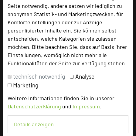
Seite notwendig, andere setzen wir lediglich zu
URL:
https://www.kallbach.de/tagen-feiern/
anonymen Statistik- und Marketingzwecken, für
URL:
https://www.kallbach.de/
Komforteinstellungen oder zur Anzeige
personlisierter Inhalte ein. Sie können selbst
entscheiden, welche Kategorien sie zulassen
möchten. Bitte beachten Sie, dass auf Basis ihrer
Einstellungen, womöglich nicht mehr alle
Funktionalitäten der Seite zur Verfügung stehen.
technisch notwendig
Analyse
Marketing
Weitere Informationen finden Sie in unserer
Landhotel Kallbach
Datenschutzerklärung
und
Impressum
.
Simonskall 24-26
52393 Hürtgenwald
Details anzeigen
+49 2429 94440
phone