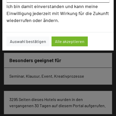
Ausstellungsfläche
125 qm
Ich bin damit einverstanden und kann meine
Einwilligung jederzeit mit Wirkung für die Zukunft
Zimmer
47
Doppelzimmer
36
wiederrufen oder ändern.
Einzelzimmer
7
Suiten
2
Juniorsuiten
2
Auswahl bestätigen
Alle akzeptieren
Besonders geeignet für
Seminar, Klausur, Event, Kreativprozesse
3295 Seiten dieses Hotels wurden in den
vergangenen 30 Tagen auf diesem Portal aufgerufen.