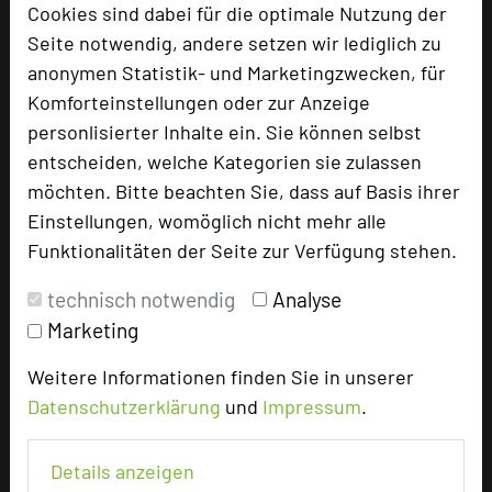
Cookies sind dabei für die optimale Nutzung der
Tagungsplaner
Seite notwendig, andere setzen wir lediglich zu
anonymen Statistik- und Marketingzwecken, für
Tagungsleiter
Komforteinstellungen oder zur Anzeige
Tagungsteilnehmer
personlisierter Inhalte ein. Sie können selbst
entscheiden, welche Kategorien sie zulassen
möchten. Bitte beachten Sie, dass auf Basis ihrer
Hotel bewerten
Einstellungen, womöglich nicht mehr alle
Funktionalitäten der Seite zur Verfügung stehen.
Hoteldaten
technisch notwendig
Analyse
Marketing
Max. Tagungskapazität (Personen)
Weitere Informationen finden Sie in unserer
U-Form
44
Datenschutzerklärung
und
Impressum
.
Parlamentarisch
66
Reihenbestuhlung
80
Tagungsräume
6
Details anzeigen