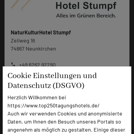
NaturKulturHotel Stumpf
Zeilweg 16
74867 Neunkirchen
+49 6262 92290
phone
Email
mail
Cookie Einstellungen und
Homepage
language
Datenschutz (DSGVO)
Herzlich Willkommen bei
add_circle
zur Tagungsanfrage hinzufügen
https://www.top250tagungshotels.de/
Auch wir verwenden Cookies und anonymisierte
Daten, um Ihnen den Besuch unseres Portals so
Bewertung
angenehm als möglich zu gestalten. Einige dieser