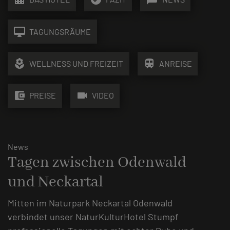
desktop_mac
TAGUNGSRÄUME
local_florist
train
WELLNESS UND FREIZEIT
ANREISE
account_balance_wallet
videocam
PREISE
VIDEO
News
Tagen zwischen Odenwald
und Neckartal
Mitten im Naturpark Neckartal Odenwald
verbindet unser NaturKulturHotel Stumpf