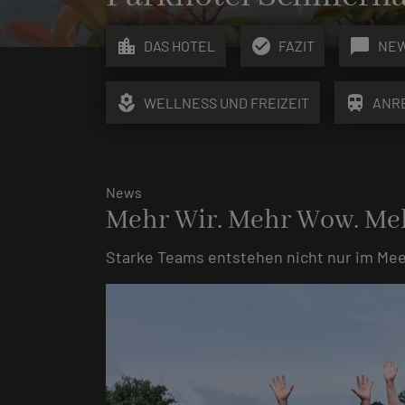
location_city
check_circle
chat_bubble
DAS HOTEL
FAZIT
NE
local_florist
train
WELLNESS UND FREIZEIT
ANR
News
Mehr Wir. Mehr Wow. Me
Starke Teams entstehen nicht nur im Me