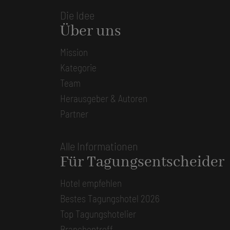
Die Idee
Über uns
Mission
Kategorie
Team
Herausgeber & Autoren
Partner
Alle Informationen
Für Tagungsentscheider
Hotel empfehlen
Bestes Tagungshotel 2026
Top Tagungshotelier
Branchentreff