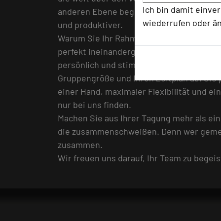
Ich bin damit einve
anderen Ebene begegnen, entsteht ein ne
wiederrufen oder ä
und produktiver.
Warum Sie Ihr Rahmenprogramm direkt bei
perfekt ineinandergreift. Von der ersten 
persönlich und stimmen jedes Erlebnis pa
Gruppengröße und Ihren Zeitplan ab. Sie 
einer Hand, maximaler Flexibilität und ei
nur bei uns finden.
Machen Sie aus Ihrer Tagung mehr als ein 
die zusammenschweißen. Denn wer gemei
zusammen.
Wir freuen uns darauf, Ihr Team zu begeis