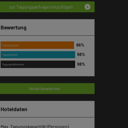
add_circle
zur Tagungsanfrage hinzufügen
Bewertung
Tagungsplaner
Tagungsleiter
Tagungsteilnehmer
Hotel bewerten
Hoteldaten
Max. Tagungskapazität (Personen)