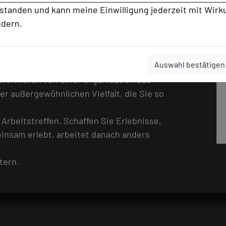
rstanden und kann meine Einwilligung jederzeit mit Wirk
ues Miteinander – motivierter, offener
ndern.
 uns mitbuchen sollten? Weil alles
Idee bis zur Umsetzung begleiten wir Sie
Auswahl bestätigen
ssgenau auf Ihre Ziele, Ihre
profitieren von einer Organisation aus
ner außergewöhnlichen Vielfalt, die Sie so
Arbeitstreffen. Schaffen Sie Erlebnisse,
nsam erlebt, arbeitet danach anders
tern.