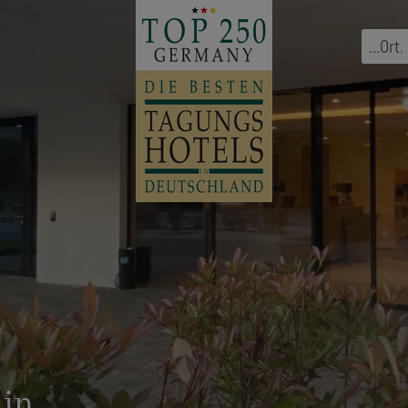
...
Ort
,
ain