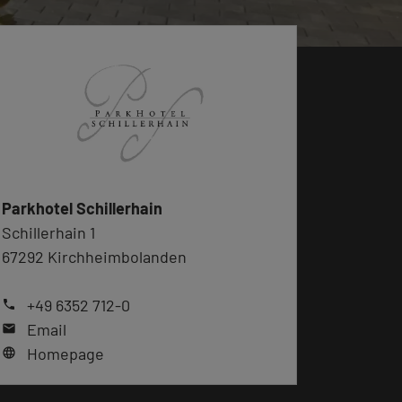
Parkhotel Schillerhain
Schillerhain 1
67292 Kirchheimbolanden
+49 6352 712-0
phone
Email
mail
Homepage
language