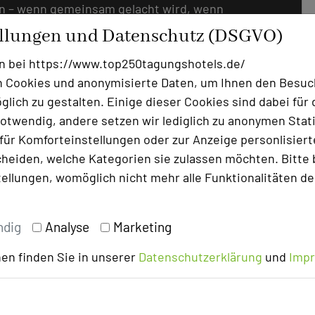
n – wenn gemeinsam gelacht wird, wenn
d wenn aus Kolleginnen und Kollegen
ellungen und Datenschutz (DSGVO)
zen unsere vielfältigen
n bei https://www.top250tagungshotels.de/
 ein schöner Programmpunkt am Rande
 Cookies und anonymisierte Daten, um Ihnen den Besuc
lich zu gestalten. Einige dieser Cookies sind dabei für 
opformat oder genussvoll bei einem
otwendig, andere setzen wir lediglich zu anonymen Stati
die größte Auswahl an Rahmenprogrammen
ür Komforteinstellungen oder zur Anzeige personlisierter
rd die Natur zur Inspirationsquelle für
heiden, welche Kategorien sie zulassen möchten. Bitte 
erungen oder aktive Erlebnisformate, die
tellungen, womöglich nicht mehr alle Funktionalitäten de
iv mag, entdeckt bei Workshops, Koch-
ue Perspektiven und ungeahnte Talente im
inproben- oder gemeinsamen Cocktail
ndig
Analyse
Marketing
den – ganz ohne Tagesordnung, aber mit
en finden Sie in unserer
Datenschutzerklärung
und
Imp
re Unternehmenskultur ein. Sie fördern
nd schaffen gemeinsame Erinnerungen,
aus wirken. Wenn Menschen sich auf einer