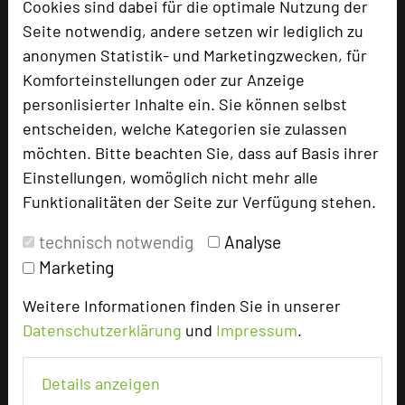
Cookies sind dabei für die optimale Nutzung der
Seite notwendig, andere setzen wir lediglich zu
anonymen Statistik- und Marketingzwecken, für
Komforteinstellungen oder zur Anzeige
Riessersee Hotel
personlisierter Inhalte ein. Sie können selbst
Riess 5
entscheiden, welche Kategorien sie zulassen
82467 Garmisch-Partenkirchen
möchten. Bitte beachten Sie, dass auf Basis ihrer
Einstellungen, womöglich nicht mehr alle
+49 8821 758-0
phone
Funktionalitäten der Seite zur Verfügung stehen.
Email
mail
Homepage
language
technisch notwendig
Analyse
Marketing
add_circle
Weitere Informationen finden Sie in unserer
zur Tagungsanfrage hinzufügen
Datenschutzerklärung
und
Impressum
.
Bewertung
Details anzeigen