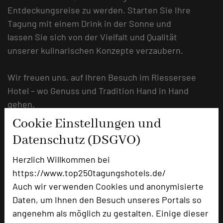
Entdeckungsreise zu werden. Starten Sie Ihre
Tagung mit einem Drink in der Sonne und
lassen Sie sich von der Vielfalt und Qualität
unserer kulinarischen Konzepte verzaubern.
Wir freuen uns, auf Ihren Besuch im Riessersee
Hotel – wo Genuss und Tradition Hand in Hand
gehen.
Cookie Einstellungen und
URL:
https://www.riessersee-
Datenschutz (DSGVO)
hotel.de/seminare-tagungen
Herzlich Willkommen bei
https://www.top250tagungshotels.de/
Auch wir verwenden Cookies und anonymisierte
Daten, um Ihnen den Besuch unseres Portals so
angenehm als möglich zu gestalten. Einige dieser