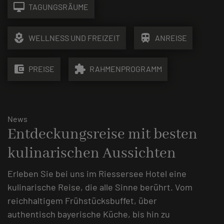
desktop_mac
TAGUNGSRÄUME
local_florist
train
WELLNESS UND FREIZEIT
ANREISE
account_balance_wallet
extension
PREISE
RAHMENPROGRAMM
News
Entdeckungsreise mit besten
kulinarischen Aussichten
Erleben Sie bei uns im Riessersee Hotel eine
kulinarische Reise, die alle Sinne berührt. Vom
reichhaltigem Frühstücksbuffet, über
authentisch bayerische Küche, bis hin zu