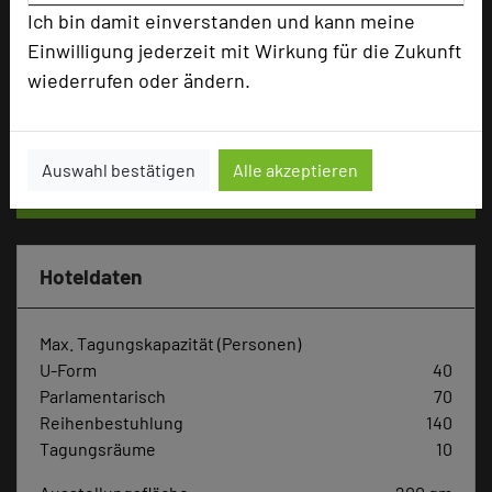
Ich bin damit einverstanden und kann meine
Tagungsplaner
Einwilligung jederzeit mit Wirkung für die Zukunft
Tagungsleiter
wiederrufen oder ändern.
Tagungsteilnehmer
Auswahl bestätigen
Alle akzeptieren
Hotel bewerten
Hoteldaten
Max. Tagungskapazität (Personen)
U-Form
40
Parlamentarisch
70
Reihenbestuhlung
140
Tagungsräume
10