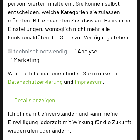
personlisierter Inhalte ein. Sie können selbst
entscheiden, welche Kategorien sie zulassen
möchten. Bitte beachten Sie, dass auf Basis ihrer
Hoteldaten
Einstellungen, womöglich nicht mehr alle
Funktionalitäten der Seite zur Verfügung stehen.
Max. Tagungskapazität (Personen)
U-Form
47
technisch notwendig
Analyse
Parlamentarisch
100
Marketing
Reihenbestuhlung
160
Tagungsräume
6
Weitere Informationen finden Sie in unserer
Datenschutzerklärung
und
Impressum
.
Ausstellungsfläche
120 qm
Zimmer
69
Details anzeigen
Doppelzimmer
51
Einzelzimmer
16
Ich bin damit einverstanden und kann meine
Juniorsuiten
2
Einwilligung jederzeit mit Wirkung für die Zukunft
wiederrufen oder ändern.