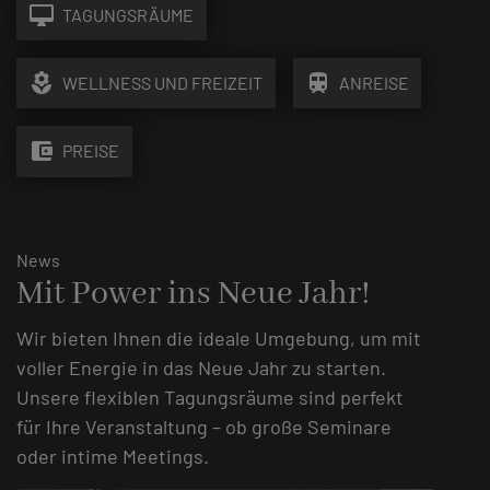
desktop_mac
TAGUNGSRÄUME
local_florist
train
WELLNESS UND FREIZEIT
ANREISE
account_balance_wallet
PREISE
News
Mit Power ins Neue Jahr!
Wir bieten Ihnen die ideale Umgebung, um mit
voller Energie in das Neue Jahr zu starten.
Unsere flexiblen Tagungsräume sind perfekt
für Ihre Veranstaltung – ob große Seminare
oder intime Meetings.