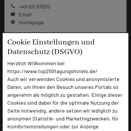
+49 931 97020
phone
Email
mail
Homepage
language
Cookie Einstellungen und
add_circle
zur Tagungsanfrage hinzufügen
Datenschutz (DSGVO)
Herzlich Willkommen bei
Bewertung
https://www.top250tagungshotels.de/
Auch wir verwenden Cookies und anonymisierte
Tagungsplaner
Daten, um Ihnen den Besuch unseres Portals so
angenehm als möglich zu gestalten. Einige dieser
Tagungsleiter
Cookies sind dabei für die optimale Nutzung der
Tagungsteilnehmer
Seite notwendig, andere setzen wir lediglich zu
anonymen Statistik- und Marketingzwecken, für
Komforteinstellungen oder zur Anzeige
Hotel bewerten