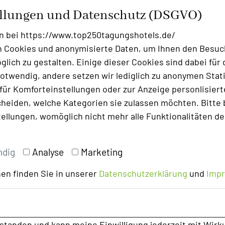
ellungen und Datenschutz (DSGVO)
ütlichen Sitzkomfort und ist mit einem
rs wohnlich gestaltet. Der klassische
n bei https://www.top250tagungshotels.de/
d durch einen Thekenbereich mit
 Cookies und anonymisierte Daten, um Ihnen den Besuc
ilian’s in 3 unterschiedliche Bereiche mit
lich zu gestalten. Einige dieser Cookies sind dabei für 
halten und indirekter Beleuchtung bietet
otwendig, andere setzen wir lediglich zu anonymen Stati
phäre für ein geselliges Verweilen.
ür Komforteinstellungen oder zur Anzeige personlisierter
e und in den weitläufigen Parkbereich
heiden, welche Kategorien sie zulassen möchten. Bitte 
den auch zu einem gemütlichen
tellungen, womöglich nicht mehr alle Funktionalitäten de
ndig
Analyse
Marketing
en finden Sie in unserer
Datenschutzerklärung
und
Imp
rstanden und kann meine Einwilligung jederzeit mit Wirk