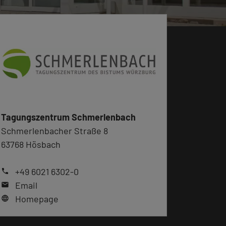
Tagungszentrum Schmerlenbach
Schmerlenbacher Straße 8
63768 Hösbach
+49 6021 6302-0
phone
Email
mail
Homepage
language