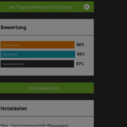
add_circle
zur Tagungsanfrage hinzufügen
Bewertung
Tagungsplaner
Tagungsleiter
Tagungsteilnehmer
Hotel bewerten
Hoteldaten
Max. Tagungskapazität (Personen)