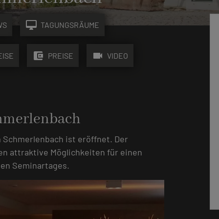
desktop_mac
WS
TAGUNGSRÄUME
account_balance_wallet
videocam
EISE
PREISE
VIDEO
chmerlenbach
m Schmerlenbach ist eröffnet. Der
n attraktive Möglichkeiten für einen
den Seminartages.