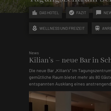
location_city
check_circle
chat_bubble
DAS HOTEL
FAZIT
NE
local_florist
train
WELLNESS UND FREIZEIT
ANR
News
Kilian’s – neue Bar in S
Die neue Bar „Kilian’s“ im Tagungszentru
gemütliche Raum bietet mehr als 80 Gäste
entspannten Ausklang eines anstrengen