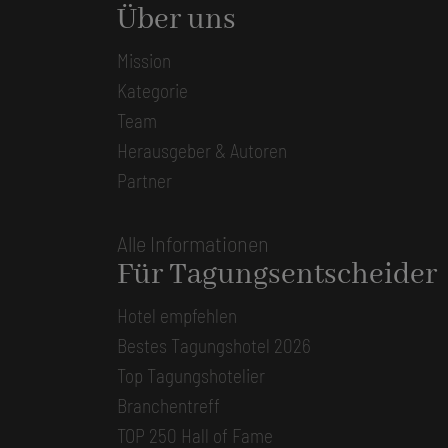
Über uns
Mission
Kategorie
Team
Herausgeber & Autoren
Partner
Alle Informationen
Für Tagungsentscheider
Hotel empfehlen
Bestes Tagungshotel 2026
Top Tagungshotelier
Branchentreff
TOP 250 Hall of Fame