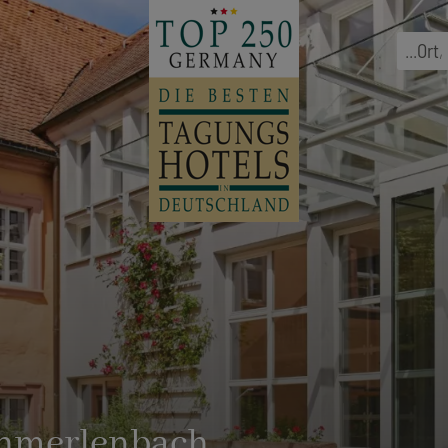
...
Ort
,
hmerlenbach