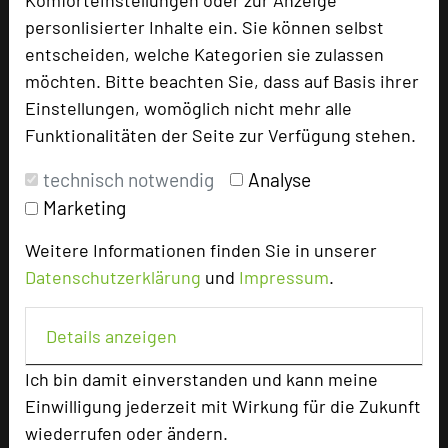
Komforteinstellungen oder zur Anzeige
personlisierter Inhalte ein. Sie können selbst
entscheiden, welche Kategorien sie zulassen
möchten. Bitte beachten Sie, dass auf Basis ihrer
Einstellungen, womöglich nicht mehr alle
Funktionalitäten der Seite zur Verfügung stehen.
technisch notwendig
Analyse
Zeller Hotel+Restaurant
Marketing
Aschaffenburger Straße 2
63796 Kahl am Main
Weitere Informationen finden Sie in unserer
Datenschutzerklärung
und
Impressum
.
+49 6188 9180
phone
Email
mail
Details anzeigen
Homepage
language
Ich bin damit einverstanden und kann meine
Einwilligung jederzeit mit Wirkung für die Zukunft
add_circle
zur Tagungsanfrage hinzufügen
wiederrufen oder ändern.