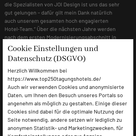
die Spezialisten von JOI Design ist uns das sehr
gut gelungen – dafür gilt mein Dank natürlich
auch unserem gesamten hoch engagierten
Hotel-Team.“ Über die nächsten Jahre werden
nach dem ersten Modernisierungsabschnitt in
dem gewachsenen Bestandsgebäude weitere
Cookie Einstellungen und
Bereiche saniert, renoviert und modernisiert,
Datenschutz (DSGVO)
so dass auch nach über einem Jahrhundert das
Vier-Sterne-Hotel zwischen Frankfurt am Main
Herzlich Willkommen bei
und Aschaffenburg seinen ganz eigenen
https://www.top250tagungshotels.de/
faszinierenden Charme entfaltet.
Auch wir verwenden Cookies und anonymisierte
Daten, um Ihnen den Besuch unseres Portals so
URL:
https://www.hotel-zeller.de/tagungen/
angenehm als möglich zu gestalten. Einige dieser
Cookies sind dabei für die optimale Nutzung der
URL:
https://www.hotel-zeller.de/wohnen/
Seite notwendig, andere setzen wir lediglich zu
anonymen Statistik- und Marketingzwecken, für