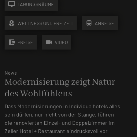
desktop_mac
TAGUNGSRÄUME
local_florist
train
WELLNESS UND FREIZEIT
ANREISE
account_balance_wallet
videocam
PREISE
VIDEO
News
Modernisierung zeigt Natur
des Wohlfühlens
Dass Modernisierungen in Individualhotels alles
sein dürfen, nur nicht von der Stange, führen
die renovierten Einzel- und Doppelzimmer im
Zeller Hotel + Restaurant eindrucksvoll vor