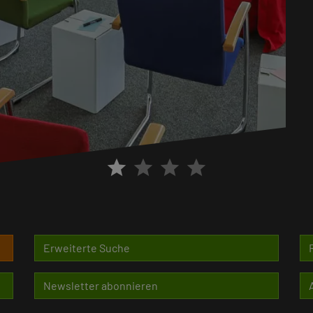
star
star
star
star
Erweiterte Suche
Newsletter abonnieren