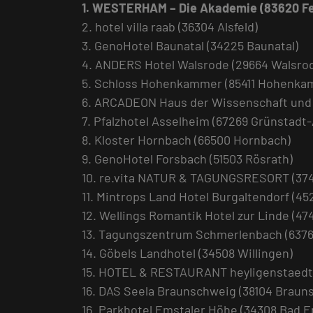
1. WESTERHAM – Die Akademie (83620 F
2. hotel villa raab (36304 Alsfeld)
3. GenoHotel Baunatal (34225 Baunatal)
4. ANDERS Hotel Walsrode (29664 Walsro
5. Schloss Hohenkammer (85411 Hohenka
6. ARCADEON Haus der Wissenschaft und 
7. Pfalzhotel Asselheim (67269 Grünstadt
8. Kloster Hornbach (66500 Hornbach)
9. GenoHotel Forsbach (51503 Rösrath)
10. re.vita NATUR & TAGUNGSRESORT (374
11. Mintrops Land Hotel Burgaltendorf (45
12. Wellings Romantik Hotel zur Linde (47
13. Tagungszentrum Schmerlenbach (637
14. Göbels Landhotel (34508 Willingen)
15. HOTEL & RESTAURANT heyligenstaedt 
16. DAS Seela Braunschweig (38104 Braun
16. Parkhotel Emstaler Höhe (34308 Bad E