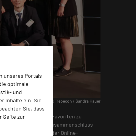
h unseres Portals
die optimale
stik- und
 Inhalte ein. Sie
Foto: repecon / Sandra Hauer
beachten Sie, dass
kler aufgerufen, ihre Favoriten zu
r Seite zur
Deutschlands größtem Zusammenschluss
rfolgte per Print- oder Online-