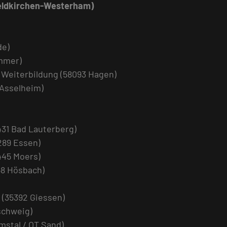
eldkirchen-Westerham)
de)
mmer)
Weiterbildung (58093 Hagen)
-Asselheim)
31 Bad Lauterberg)
289 Essen)
445 Moers)
68 Hösbach)
(35392 Giessen)
schweig)
mstal / OT Sand)