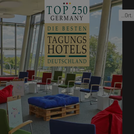
...
Ort
,