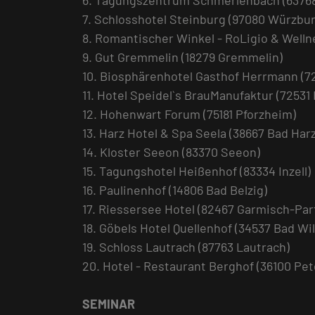
6. Tagungszentrum Schmerlenbach (6376
7. Schlosshotel Steinburg (97080 Würzbur
8. Romantischer Winkel - RoLigio & Welln
9. Gut Gremmelin (18279 Gremmelin)
10. Biosphärenhotel Gasthof Herrmann (
11. Hotel Speidel`s BrauManufaktur (72531
12. Hohenwart Forum (75181 Pforzheim)
13. Harz Hotel & Spa Seela (38667 Bad Har
14. Kloster Seeon (83370 Seeon)
15. Tagungshotel Heißenhof (83334 Inzell)
16. Paulinenhof (14806 Bad Belzig)
17. Riessersee Hotel (82467 Garmisch-Par
18. Göbels Hotel Quellenhof (34537 Bad W
19. Schloss Lautrach (87763 Lautrach)
20. Hotel - Restaurant Berghof (36100 Pe
SEMINAR