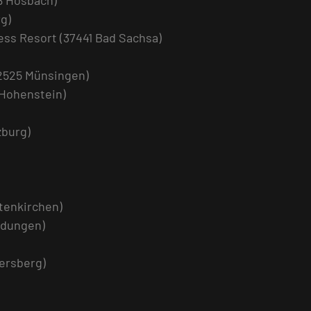
8 Hösbach)
g)
ess Resort (37441 Bad Sachsa)
72525 Münsingen)
 Hohenstein)
zburg)
tenkirchen)
ildungen)
tersberg)