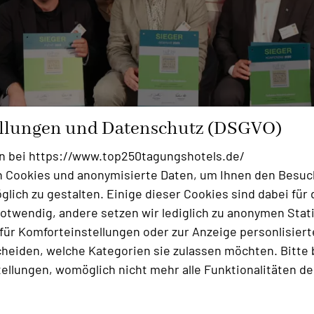
ellungen und Datenschutz (DSGVO)
n bei https://www.top250tagungshotels.de/
 Cookies und anonymisierte Daten, um Ihnen den Besuc
lich zu gestalten. Einige dieser Cookies sind dabei für 
otwendig, andere setzen wir lediglich zu anonymen Stati
ür Komforteinstellungen oder zur Anzeige personlisierter
heiden, welche Kategorien sie zulassen möchten. Bitte 
gungsplaner, Führungskräfte, Trainer und Personalentwic
tellungen, womöglich nicht mehr alle Funktionalitäten de
immen fanden im Ranking des von „TOP 250 Germany“, 
ebenen Wettbewerbs Berücksichtigung. Die Abstimmung e