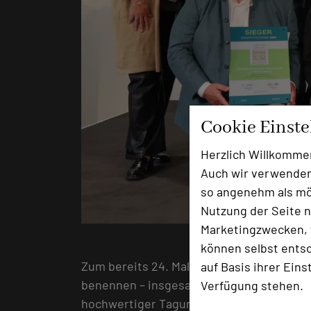
Cookie Einst
Herzlich Willkomme
Auch wir verwenden
so angenehm als mög
Nutzung der Seite n
Marketingzwecken, f
können selbst entsc
Zum bereits 24. Mal waren rund 18.500 Ta
auf Basis ihrer Eins
benennen – insgesamt 9.392 einzelne St
Verfügung stehen.
hochwertiger Tagungshotels, ausgeschri