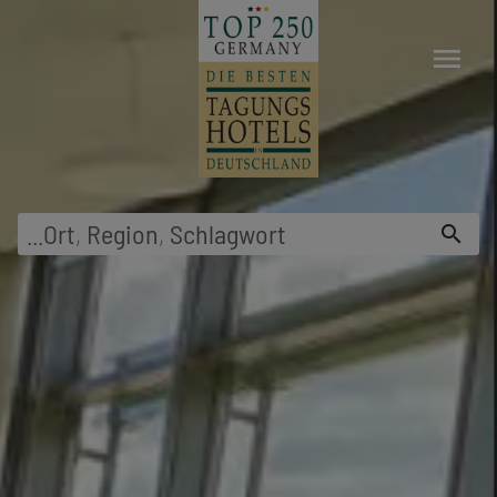
menu
...
Ort
,
Region
,
Schlagwort
search