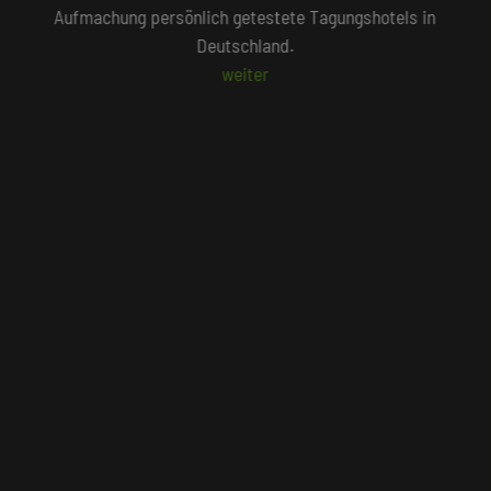
Unser Redaktionsteam empfiehlt 250 Tagungshotels, die
persönlich vor Ort geprüft wurden.
Beliebte Suchlisten