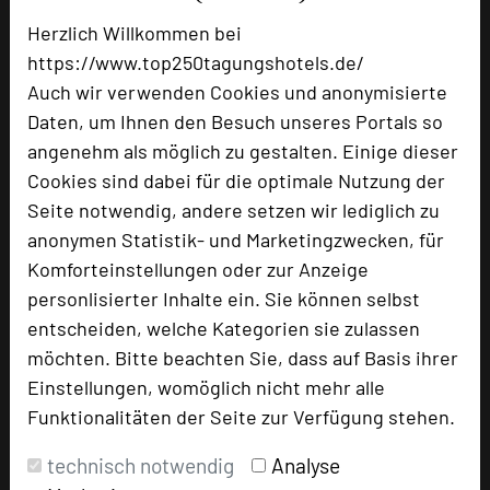
Herzlich Willkommen bei
https://www.top250tagungshotels.de/
Besonders geeignet für
Auch wir verwenden Cookies und anonymisierte
Daten, um Ihnen den Besuch unseres Portals so
Seminar, Konferenz, Klausur, Event
angenehm als möglich zu gestalten. Einige dieser
Cookies sind dabei für die optimale Nutzung der
Seite notwendig, andere setzen wir lediglich zu
1104 Seiten dieses Hotels wurden in den
anonymen Statistik- und Marketingzwecken, für
vergangenen 30 Tagen auf diesem Portal
Komforteinstellungen oder zur Anzeige
aufgerufen.
personlisierter Inhalte ein. Sie können selbst
entscheiden, welche Kategorien sie zulassen
möchten. Bitte beachten Sie, dass auf Basis ihrer
Einstellungen, womöglich nicht mehr alle
Impressum zum Hotel
Funktionalitäten der Seite zur Verfügung stehen.
Für die Verwendung der Bilder haben die jeweiligen
Hotels die Nutzungsrechte für dieses Portal eingeräumt
technisch notwendig
Analyse
und sind dafür verantwortlich.