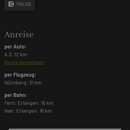
account_balance_wallet
PREISE
Anreise
per Auto:
A 3: 12 km
Route berechnen
per Flugzeug:
Nürnberg: 31 km
per Bahn:
Fern: Erlangen, 16 km
Nah: Erlangen, 16 km