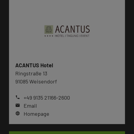
ACANTUS Hotel
Ringstraße 13
91085 Weisendorf
+49 9135 21166-2600
phone
Email
mail
Homepage
language