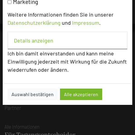
Marketing
Weitere Informationen finden Sie in unserer
Datenschutzerklärung
und
Impressum
.
Details anzeigen
Die Idee
Ich bin damit einverstanden und kann meine
Über uns
Einwilligung jederzeit mit Wirkung für die Zukunft
wiederrufen oder ändern.
Mission
Kategorie
Team
Auswahl bestätigen
Alle akzeptieren
Herausgeber & Autoren
Partner
Alle Informationen
Für Tagungsentscheider