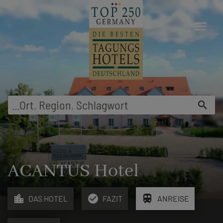
menu
...
Ort
,
Region
,
Schlagwort
search
ACANTUS Hotel
location_city
check_circle
train
DAS HOTEL
FAZIT
ANREISE