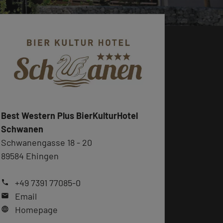
Best Western Plus BierKulturHotel
Schwanen
Schwanengasse 18 - 20
89584 Ehingen
+49 7391 77085-0
phone
Email
mail
Homepage
language