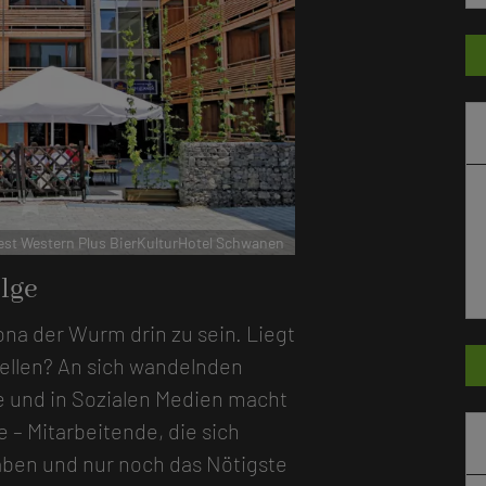
r
star
Best Western Plus BierKulturHotel Schwanen
lge
ona der Wurm drin zu sein. Liegt
ellen? An sich wandelnden
e und in Sozialen Medien macht
e – Mitarbeitende, die sich
 haben und nur noch das Nötigste