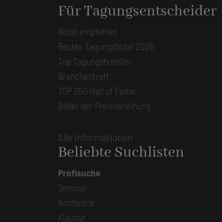
Für Tagungsentscheider
Hotel empfehlen
Bestes Tagungshotel 2026
Top Tagungshotelier
Branchentreff
TOP 250 Hall of Fame
Bilder der Preisverleihung
Alle Informationen
Beliebte Suchlisten
Profisuche
Seminar
Konferenz
Klausur