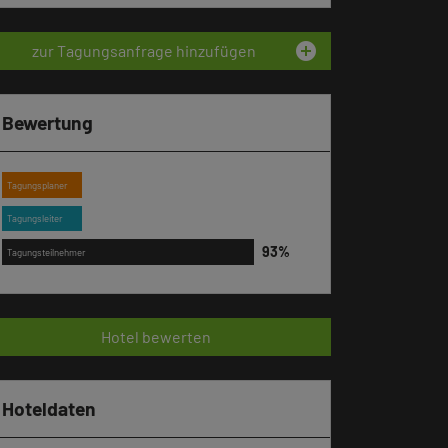
add_circle
zur Tagungsanfrage hinzufügen
Bewertung
Tagungsplaner
Tagungsleiter
Tagungsteilnehmer
Hotel bewerten
Hoteldaten