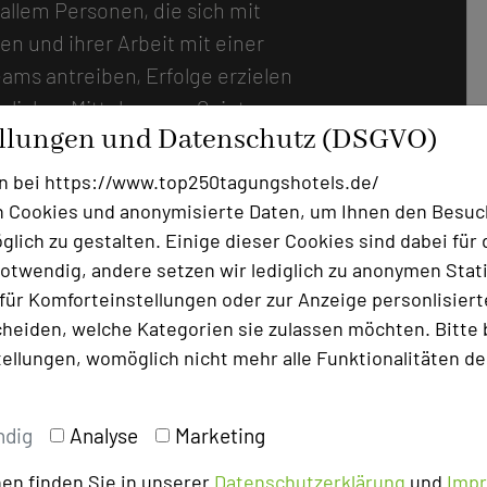
r allem Personen, die sich mit
n und ihrer Arbeit mit einer
ms antreiben, Erfolge erzielen
liches Mittel gegen „Quiet
ellungen und Datenschutz (DSGVO)
die dafür sorgen, dass sich
nd die Motivation sowie die
n bei https://www.top250tagungshotels.de/
m BierKulturHotel Schwanen,
 Cookies und anonymisierte Daten, um Ihnen den Besuc
iges Design- und
lich zu gestalten. Einige dieser Cookies sind dabei für 
otwendig, andere setzen wir lediglich zu anonymen Stati
ene Rezepte für Teamerfolge
ür Komforteinstellungen oder zur Anzeige personlisierter
erkästen-Themenzimmern,
heiden, welche Kategorien sie zulassen möchten. Bitte 
und tagen am Braukessel, in der
tellungen, womöglich nicht mehr alle Funktionalitäten de
r allem für „Vieltager“ ist
ondere Freude. Was das Hotel,
tverständlich bestens eignet,
ndig
Analyse
Marketing
nend macht, sind die
en finden Sie in unserer
Datenschutzerklärung
und
Imp