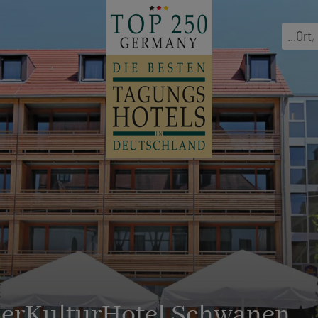
...
Ort
,
BierKulturHotel Schwanen