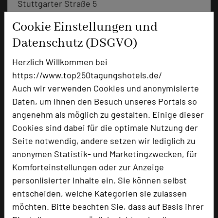
Stuttgarter Straße 5
72574 Bad Urach
Cookie Einstellungen und
Datenschutz (DSGVO)
+49 7125 9434-0
phone
Email
mail
Herzlich Willkommen bei
Homepage
language
https://www.top250tagungshotels.de/
Auch wir verwenden Cookies und anonymisierte
Daten, um Ihnen den Besuch unseres Portals so
add_circle
zur Tagungsanfrage hinzufügen
angenehm als möglich zu gestalten. Einige dieser
Cookies sind dabei für die optimale Nutzung der
Hotel bewerten
Seite notwendig, andere setzen wir lediglich zu
anonymen Statistik- und Marketingzwecken, für
Komforteinstellungen oder zur Anzeige
Hoteldaten
personlisierter Inhalte ein. Sie können selbst
entscheiden, welche Kategorien sie zulassen
Max. Tagungskapazität (Personen)
möchten. Bitte beachten Sie, dass auf Basis ihrer
U-Form
30