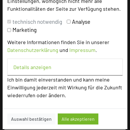
Einstellungen, womöglich nicht mehr alle
Parlamentarisch
40
Funktionalitäten der Seite zur Verfügung stehen.
Reihenbestuhlung
80
Tagungsräume
3
technisch notwendig
Analyse
Marketing
Zimmer
46
Doppelzimmer
33
Weitere Informationen finden Sie in unserer
Einzelzimmer
10
Datenschutzerklärung
und
Impressum
.
Suiten
2
Appartement
1
Details anzeigen
Ich bin damit einverstanden und kann meine
Besonders geeignet für
Einwilligung jederzeit mit Wirkung für die Zukunft
wiederrufen oder ändern.
Seminar, Klausur
Auswahl bestätigen
Alle akzeptieren
1049 Seiten dieses Hotels wurden in den