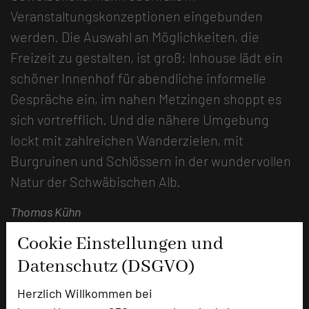
Veranstaltungskonzeptionen eingebunden
werden. Die Auswahl an Möglichkeiten, die
Freizeit zu gestalten, ist groß: Inhouse lädt ein
schöner Innenhof für abendliche informelle
Gespräche ein, im nahen Metzingen shoppt es
sich vortrefflich. Und die nähere Umgebung
lockt mit zahlreichen Wanderzielen, mit
Burgruinen und Schlössern in der wundervollen
Natur der Schwäbischen Alb.
Thomas Kühn
Cookie Einstellungen und
Datenschutz (DSGVO)
Herzlich Willkommen bei