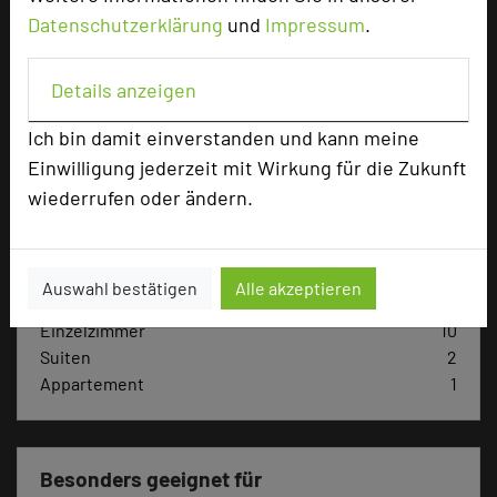
Datenschutzerklärung
und
Impressum
.
Hoteldaten
Details anzeigen
Max. Tagungskapazität (Personen)
Ich bin damit einverstanden und kann meine
U-Form
30
Einwilligung jederzeit mit Wirkung für die Zukunft
Parlamentarisch
40
wiederrufen oder ändern.
Reihenbestuhlung
80
Tagungsräume
3
Zimmer
46
Auswahl bestätigen
Alle akzeptieren
Doppelzimmer
33
Einzelzimmer
10
Suiten
2
Appartement
1
Besonders geeignet für