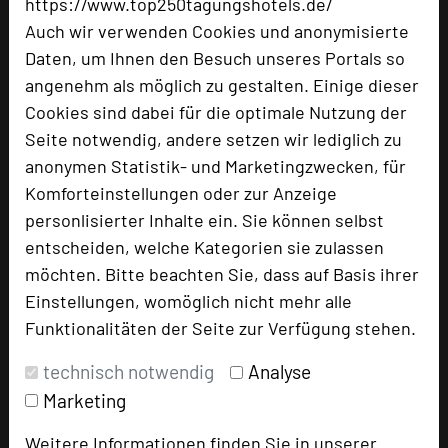
https://www.top250tagungshotels.de/
Auch wir verwenden Cookies und anonymisierte
Daten, um Ihnen den Besuch unseres Portals so
angenehm als möglich zu gestalten. Einige dieser
Cookies sind dabei für die optimale Nutzung der
Flair Hotel Vier Jahreszeiten
Seite notwendig, andere setzen wir lediglich zu
Stuttgarter Straße 5
anonymen Statistik- und Marketingzwecken, für
72574 Bad Urach
Komforteinstellungen oder zur Anzeige
personlisierter Inhalte ein. Sie können selbst
+49 7125 9434-0
phone
entscheiden, welche Kategorien sie zulassen
Email
mail
möchten. Bitte beachten Sie, dass auf Basis ihrer
Homepage
language
Einstellungen, womöglich nicht mehr alle
Funktionalitäten der Seite zur Verfügung stehen.
add_circle
zur Tagungsanfrage hinzufügen
technisch notwendig
Analyse
Marketing
Hotel bewerten
Weitere Informationen finden Sie in unserer