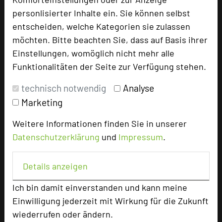
personlisierter Inhalte ein. Sie können selbst
Ansprechpartner
entscheiden, welche Kategorien sie zulassen
Kontakt
möchten. Bitte beachten Sie, dass auf Basis ihrer
Einstellungen, womöglich nicht mehr alle
Alle Informationen
Funktionalitäten der Seite zur Verfügung stehen.
Für Hotels
technisch notwendig
Analyse
Bewerbung zur Neuaufnahme
Marketing
Top 250 Germany Inside
MICE Start
Weitere Informationen finden Sie in unserer
Datenschutzerklärung
und
Impressum
.
Login
Details anzeigen
Alle Informationen
Beliebte Suchlisten
Ich bin damit einverstanden und kann meine
Baden-Württemberg
Einwilligung jederzeit mit Wirkung für die Zukunft
wiederrufen oder ändern.
Bayern