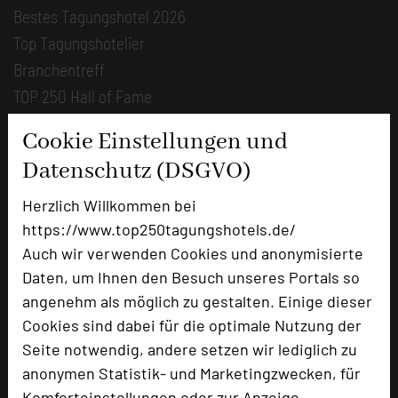
Bestes Tagungshotel 2026
Top Tagungshotelier
Branchentreff
TOP 250 Hall of Fame
Bilder der Preisverleihung
Cookie Einstellungen und
Datenschutz (DSGVO)
Alle Informationen
Beliebte Suchlisten
Herzlich Willkommen bei
https://www.top250tagungshotels.de/
Profisuche
Auch wir verwenden Cookies und anonymisierte
Seminar
Daten, um Ihnen den Besuch unseres Portals so
Konferenz
angenehm als möglich zu gestalten. Einige dieser
Klausur
Cookies sind dabei für die optimale Nutzung der
Event
Seite notwendig, andere setzen wir lediglich zu
Kreativformate
anonymen Statistik- und Marketingzwecken, für
Komforteinstellungen oder zur Anzeige