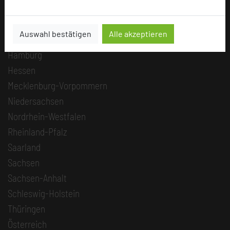
Berlin
Brandenburg
Auswahl bestätigen
Alle akzeptieren
Bremen
Hamburg
Hessen
Mecklenburg-Vorpommern
Niedersachsen
Nordrhein-Westfalen
Rheinland-Pfalz
Saarland
Sachsen
Sachsen-Anhalt
Schleswig-Holstein
Thüringen
Österreich