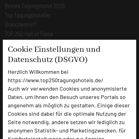
Bestes Tagungshotel 2026
Top Tagungshotelier
Branchentreff
TOP 250 Hall of Fame
Bilder der Preisverleihung
Cookie Einstellungen und
Datenschutz (DSGVO)
Alle Informationen
Beliebte Suchlisten
Herzlich Willkommen bei
https://www.top250tagungshotels.de/
Profisuche
Auch wir verwenden Cookies und anonymisierte
Seminar
Daten, um Ihnen den Besuch unseres Portals so
Konferenz
angenehm als möglich zu gestalten. Einige dieser
Klausur
Cookies sind dabei für die optimale Nutzung der
Event
Seite notwendig, andere setzen wir lediglich zu
Kreativformate
anonymen Statistik- und Marketingzwecken, für
Komforteinstellungen oder zur Anzeige