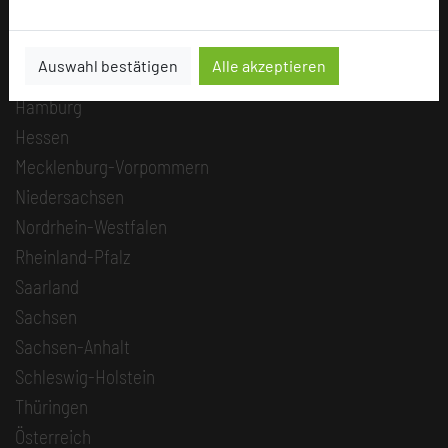
Berlin
Brandenburg
Auswahl bestätigen
Alle akzeptieren
Bremen
Hamburg
Hessen
Mecklenburg-Vorpommern
Niedersachsen
Nordrhein-Westfalen
Rheinland-Pfalz
Saarland
Sachsen
Sachsen-Anhalt
Schleswig-Holstein
Thüringen
Österreich