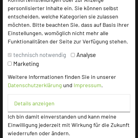
personlisierter Inhalte ein. Sie können selbst
Ansprechpartner
entscheiden, welche Kategorien sie zulassen
Kontakt
möchten. Bitte beachten Sie, dass auf Basis ihrer
Einstellungen, womöglich nicht mehr alle
Alle Informationen
Funktionalitäten der Seite zur Verfügung stehen.
Für Hotels
technisch notwendig
Analyse
Bewerbung zur Neuaufnahme
Marketing
Top 250 Germany Inside
MICE Start
Weitere Informationen finden Sie in unserer
Datenschutzerklärung
und
Impressum
.
Login
Details anzeigen
Alle Informationen
Beliebte Suchlisten
Ich bin damit einverstanden und kann meine
Baden-Württemberg
Einwilligung jederzeit mit Wirkung für die Zukunft
wiederrufen oder ändern.
Bayern