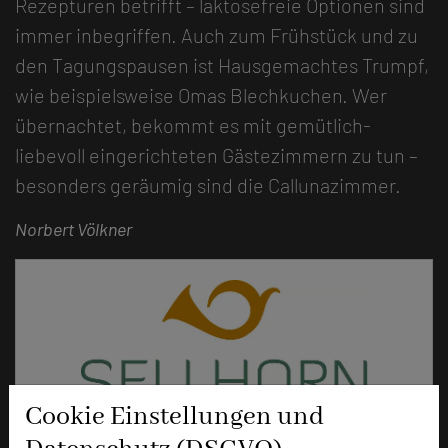
Rezepturen betrifft – laktosefreie Optionen sind
immer inbegriffen. Auch zum Frühstück und zu
den Tagungspausen ist Hausgemachtes Trumpf,
wie beispielsweise Omas Blechkuchen. Wer
übernachtet, bekommt es mit gemütlich-
liebevoll eingerichteten Gästezimmern zu tun –
besonders geräumig sind die Callunazimmer.
Norbert Völkner
Cookie Einstellungen und