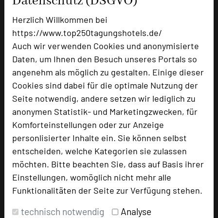
Datenschutz (DSGVO)
Herzlich Willkommen bei
Ringhotel Sellhorn
https://www.top250tagungshotels.de/
Winsener Straße 23
Auch wir verwenden Cookies und anonymisierte
21271 Hanstedt
Daten, um Ihnen den Besuch unseres Portals so
angenehm als möglich zu gestalten. Einige dieser
+49 4184 8010
phone
Cookies sind dabei für die optimale Nutzung der
Email
mail
Seite notwendig, andere setzen wir lediglich zu
Homepage
language
anonymen Statistik- und Marketingzwecken, für
Komforteinstellungen oder zur Anzeige
personlisierter Inhalte ein. Sie können selbst
add_circle
zur Tagungsanfrage hinzufügen
entscheiden, welche Kategorien sie zulassen
möchten. Bitte beachten Sie, dass auf Basis ihrer
Bewertung
Einstellungen, womöglich nicht mehr alle
Funktionalitäten der Seite zur Verfügung stehen.
Tagungsplaner
technisch notwendig
Analyse