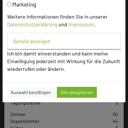
Marketing
Tagungsleiter
Tagungsteilnehmer
Weitere Informationen finden Sie in unserer
Datenschutzerklärung
und
Impressum
.
Hotel bewerten
Details anzeigen
Ich bin damit einverstanden und kann meine
Hoteldaten
Einwilligung jederzeit mit Wirkung für die Zukunft
wiederrufen oder ändern.
Max. Tagungskapazität (Personen)
U-Form
60
Parlamentarisch
68
Auswahl bestätigen
Alle akzeptieren
Reihenbestuhlung
120
Tagungsräume
5
Zimmer
50
Doppelzimmer
44
Suiten
3