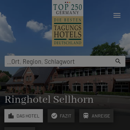
menu
...
Ort
,
Region
,
Schlagwort
search
Ringhotel Sellhorn
location_city
check_circle
train
DAS HOTEL
FAZIT
ANREISE