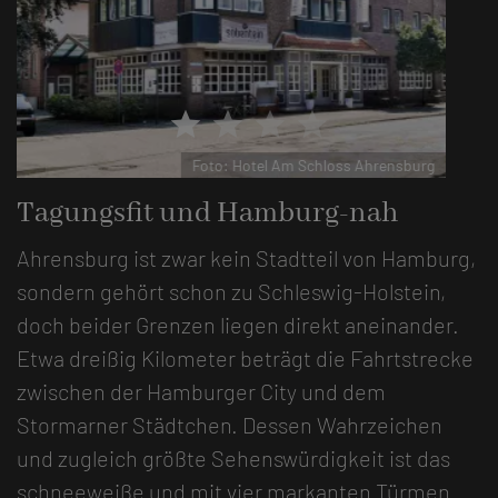
star
star
star
star
Foto: Hotel Am Schloss Ahrensburg
Tagungsfit und Hamburg-nah
Ahrensburg ist zwar kein Stadtteil von Hamburg,
sondern gehört schon zu Schleswig-Holstein,
doch beider Grenzen liegen direkt aneinander.
Etwa dreißig Kilometer beträgt die Fahrtstrecke
zwischen der Hamburger City und dem
Stormarner Städtchen. Dessen Wahrzeichen
und zugleich größte Sehenswürdigkeit ist das
schneeweiße und mit vier markanten Türmen