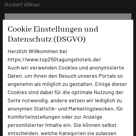
Norbert Völkner
Cookie Einstellungen und
Datenschutz (DSGVO)
Herzlich Willkommen bei
https://www.top250tagungshotels.de/
Auch wir verwenden Cookies und anonymisierte
Daten, um Ihnen den Besuch unseres Portals so
angenehm als möglich zu gestalten. Einige dieser
Hotel Am Schloss Ahrensburg
Cookies sind dabei für die optimale Nutzung der
Am Alten Markt 17
Seite notwendig, andere setzen wir lediglich zu
22926 Ahrensburg
anonymen Statistik- und Marketingzwecken, für
Komforteinstellungen oder zur Anzeige
+49 4102 8055
phone
personlisierter Inhalte ein. Sie können selbst
Email
mail
entscheiden, welche Kategorien sie zulassen
Homepage
language