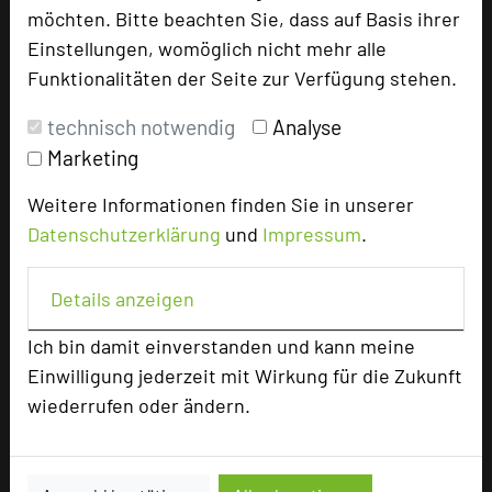
möchten. Bitte beachten Sie, dass auf Basis ihrer
Einstellungen, womöglich nicht mehr alle
Funktionalitäten der Seite zur Verfügung stehen.
add_circle
zur Tagungsanfrage hinzufügen
technisch notwendig
Analyse
Marketing
Bewertung
Weitere Informationen finden Sie in unserer
Tagungsplaner
Datenschutzerklärung
und
Impressum
.
Tagungsleiter
Details anzeigen
Tagungsteilnehmer
Ich bin damit einverstanden und kann meine
Einwilligung jederzeit mit Wirkung für die Zukunft
Hotel bewerten
wiederrufen oder ändern.
Hoteldaten