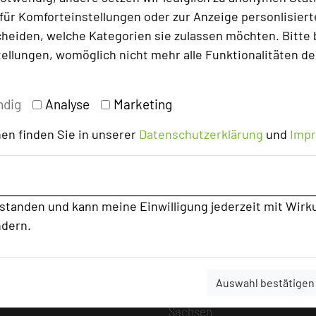
Alle Informationen
ür Komforteinstellungen oder zur Anzeige personlisierter
Beliebte Suchli
heiden, welche Kategorien sie zulassen möchten. Bitte 
tellungen, womöglich nicht mehr alle Funktionalitäten de
Baden-Württemberg
Bayern
Berlin
ndig
Analyse
Marketing
Brandenburg
en finden Sie in unserer
Datenschutzerklärung
und
Imp
Bremen
Hamburg
Hessen
Mecklenburg-Vorpommern
rstanden und kann meine Einwilligung jederzeit mit Wirk
ndern.
Niedersachsen
Nordrhein-Westfalen
Rheinland-Pfalz
Auswahl bestätigen
Saarland
Sachsen