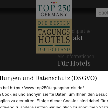
Ansprechpartner
Kontakt
Alle Informationen
Für Hotels
Bewerbung zur Neuaufnahm
ellungen und Datenschutz (DSGVO)
Top 250 Germany Inside
n bei https://www.top250tagungshotels.de/
MICE Start
 Cookies und anonymisierte Daten, um Ihnen den Besuc
Login
lich zu gestalten. Einige dieser Cookies sind dabei für 
otwendig, andere setzen wir lediglich zu anonymen Stati