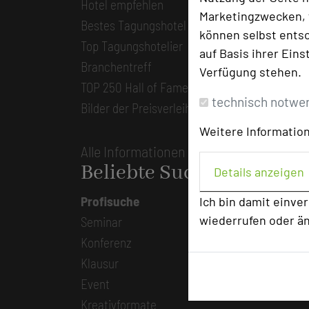
Hotel empfehlen
Marketingzwecken, f
Bestes Tagungshotel 2026
können selbst entsc
Top Tagungshotelier
auf Basis ihrer Eins
Branchentreff
Verfügung stehen.
TOP 250 Hall of Fame
technisch notwe
Bilder der Preisverleihung
Weitere Information
Alle Informationen
Beliebte Suchlisten
Details anzeigen
Profisuche
Ich bin damit einve
wiederrufen oder ä
Seminar
Konferenz
Klausur
Event
Kreativformate