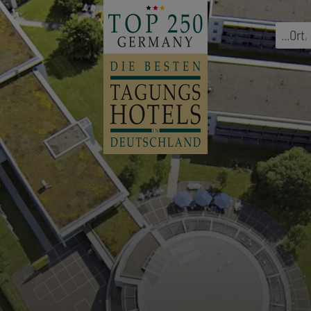
...
Ort
,
l