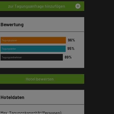
add_circle
zur Tagungsanfrage hinzufügen
Bewertung
Tagungsplaner
Tagungsleiter
Tagungsteilnehmer
Hotel bewerten
Hoteldaten
Max. Tagungskapazität (Personen)