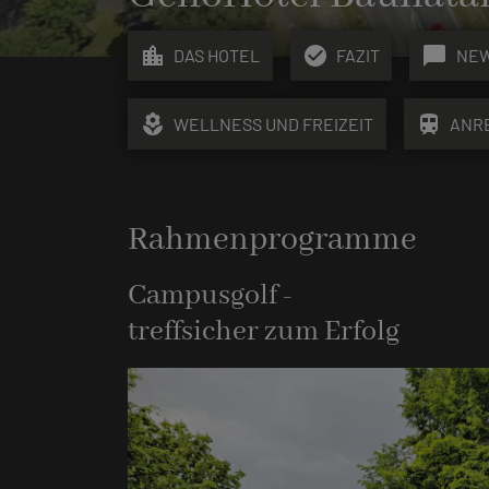
location_city
check_circle
chat_bubble
DAS HOTEL
FAZIT
NE
local_florist
train
WELLNESS UND FREIZEIT
ANR
Rahmenprogramme
Campusgolf -
treffsicher zum Erfolg