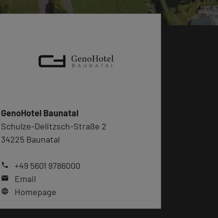
GenoHotel Baunatal
Schulze-Delitzsch-Straße 2
34225 Baunatal
+49 5601 9786000
phone
Email
mail
Homepage
language