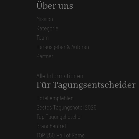
Über uns
Mission
Kategorie
Team
Herausgeber & Autoren
Partner
Alle Informationen
Für Tagungsentscheider
Hotel empfehlen
Bestes Tagungshotel 2026
Top Tagungshotelier
Branchentreff
TOP 250 Hall of Fame