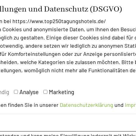
f eine innovative und spielerische Art.
ellungen und Datenschutz (DSGVO)
 an und ist eine ideale Ergänzung zu den
n bei https://www.top250tagungshotels.de/
ng. Der Parcours wird individuell aufgebaut
 Cookies und anonymisierte Daten, um Ihnen den Besuc
reffsicherheit unter Beweis stellen. Über
lich zu gestalten. Einige dieser Cookies sind dabei für 
, zwischen Tagungstischen oder auf der Wiese
otwendig, andere setzen wir lediglich zu anonymen Stati
n Freiraum.
ür Komforteinstellungen oder zur Anzeige personlisierter
heiden, welche Kategorien sie zulassen möchten. Bitte 
tellungen, womöglich nicht mehr alle Funktionalitäten de
ndig
Analyse
Marketing
en finden Sie in unserer
Datenschutzerklärung
und
Imp
rstanden und kann meine Einwilligung jederzeit mit Wirk