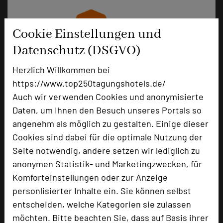
Cookie Einstellungen und
Datenschutz (DSGVO)
Herzlich Willkommen bei
https://www.top250tagungshotels.de/
Auch wir verwenden Cookies und anonymisierte
Daten, um Ihnen den Besuch unseres Portals so
Hohenwart Forum
angenehm als möglich zu gestalten. Einige dieser
Schönbornstraße 25
Cookies sind dabei für die optimale Nutzung der
75181 Pforzheim
Seite notwendig, andere setzen wir lediglich zu
anonymen Statistik- und Marketingzwecken, für
+49 7234 6060
phone
Komforteinstellungen oder zur Anzeige
Email
mail
personlisierter Inhalte ein. Sie können selbst
Homepage
language
entscheiden, welche Kategorien sie zulassen
möchten. Bitte beachten Sie, dass auf Basis ihrer