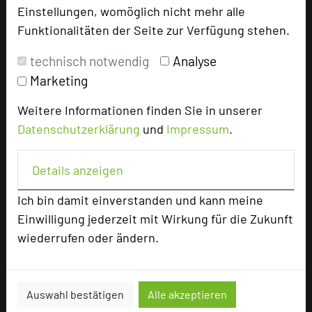
Einstellungen, womöglich nicht mehr alle
add_circle
zur Tagungsanfrage hinzufügen
Funktionalitäten der Seite zur Verfügung stehen.
technisch notwendig
Analyse
Bewertung
Marketing
Weitere Informationen finden Sie in unserer
Tagungsplaner
Datenschutzerklärung
und
Impressum
.
Tagungsleiter
Tagungsteilnehmer
Details anzeigen
Ich bin damit einverstanden und kann meine
Einwilligung jederzeit mit Wirkung für die Zukunft
Hotel bewerten
wiederrufen oder ändern.
Hoteldaten
Auswahl bestätigen
Alle akzeptieren