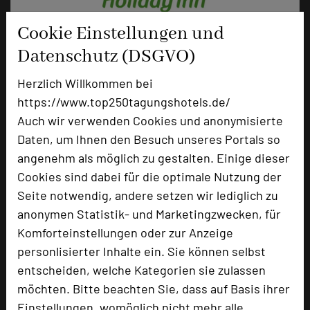
Cookie Einstellungen und
Datenschutz (DSGVO)
Holiday lnn Munich-Unterhaching
Herzlich Willkommen bei
Inselkammerstraße 7 -9
https://www.top250tagungshotels.de/
82008 Unterhaching
Auch wir verwenden Cookies und anonymisierte
Daten, um Ihnen den Besuch unseres Portals so
+49 89 66691-745
phone
angenehm als möglich zu gestalten. Einige dieser
Email
mail
Cookies sind dabei für die optimale Nutzung der
Homepage
language
Seite notwendig, andere setzen wir lediglich zu
anonymen Statistik- und Marketingzwecken, für
Komforteinstellungen oder zur Anzeige
add_circle
zur Tagungsanfrage hinzufügen
personlisierter Inhalte ein. Sie können selbst
entscheiden, welche Kategorien sie zulassen
Bewertung
möchten. Bitte beachten Sie, dass auf Basis ihrer
Einstellungen, womöglich nicht mehr alle