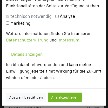
Funktionalitäten der Seite zur Verfügung stehen.
Tagungsplaner
Tagungsleiter
technisch notwendig
Analyse
Marketing
Tagungsteilnehmer
Weitere Informationen finden Sie in unserer
Datenschutzerklärung
und
Impressum
.
Hotel bewerten
Details anzeigen
Hoteldaten
Ich bin damit einverstanden und kann meine
Einwilligung jederzeit mit Wirkung für die Zukunft
Max. Tagungskapazität (Personen)
wiederrufen oder ändern.
U-Form
75
Parlamentarisch
250
Reihenbestuhlung
500
Auswahl bestätigen
Alle akzeptieren
Tagungsräume
27
Ausstellungsfläche
525 qm