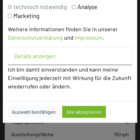
Tagungsplaner
technisch notwendig
Analyse
Tagungsleiter
Marketing
Tagungsteilnehmer
Weitere Informationen finden Sie in unserer
Datenschutzerklärung
und
Impressum
.
Hotel bewerten
Details anzeigen
Ich bin damit einverstanden und kann meine
Hoteldaten
Einwilligung jederzeit mit Wirkung für die Zukunft
wiederrufen oder ändern.
Max. Tagungskapazität (Personen)
U-Form
35
Parlamentarisch
70
Auswahl bestätigen
Alle akzeptieren
Reihenbestuhlung
80
Tagungsräume
10
Ausstellungsfläche
150 qm