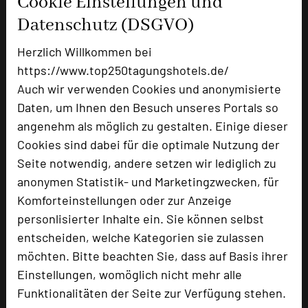
Cookie Einstellungen und
Datenschutz (DSGVO)
Herzlich Willkommen bei
Hotel am Schlosspark
https://www.top250tagungshotels.de/
Lindenauallee 20
Auch wir verwenden Cookies und anonymisierte
99867 Gotha
Daten, um Ihnen den Besuch unseres Portals so
angenehm als möglich zu gestalten. Einige dieser
+49 3621 442-0
phone
Cookies sind dabei für die optimale Nutzung der
Email
mail
Seite notwendig, andere setzen wir lediglich zu
Homepage
language
anonymen Statistik- und Marketingzwecken, für
Komforteinstellungen oder zur Anzeige
personlisierter Inhalte ein. Sie können selbst
add_circle
zur Tagungsanfrage hinzufügen
entscheiden, welche Kategorien sie zulassen
möchten. Bitte beachten Sie, dass auf Basis ihrer
Bewertung
Einstellungen, womöglich nicht mehr alle
Funktionalitäten der Seite zur Verfügung stehen.