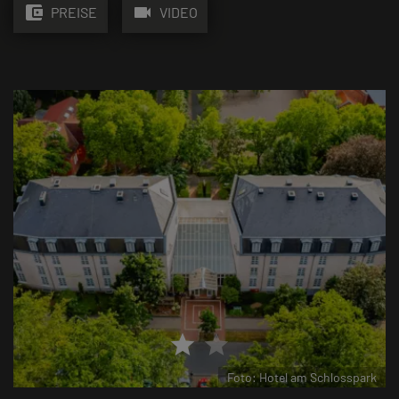
account_balance_wallet
videocam
PREISE
VIDEO
star
star
Foto: Hotel am Schlosspark