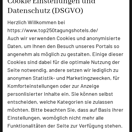
Cookie Einstellungen und
Datenschutz (DSGVO)
Herzlich Willkommen bei
Hotel am Schlosspark
https://www.top250tagungshotels.de/
Lindenauallee 20
Auch wir verwenden Cookies und anonymisierte
99867 Gotha
Daten, um Ihnen den Besuch unseres Portals so
angenehm als möglich zu gestalten. Einige dieser
+49 3621 442-0
phone
Cookies sind dabei für die optimale Nutzung der
Email
mail
Seite notwendig, andere setzen wir lediglich zu
Homepage
language
anonymen Statistik- und Marketingzwecken, für
Komforteinstellungen oder zur Anzeige
personlisierter Inhalte ein. Sie können selbst
add_circle
zur Tagungsanfrage hinzufügen
entscheiden, welche Kategorien sie zulassen
möchten. Bitte beachten Sie, dass auf Basis ihrer
Bewertung
Einstellungen, womöglich nicht mehr alle
Funktionalitäten der Seite zur Verfügung stehen.