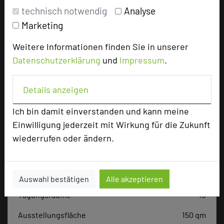
Tagungsplaner
technisch notwendig
Analyse
Tagungsleiter
Marketing
Tagungsteilnehmer
Weitere Informationen finden Sie in unserer
Datenschutzerklärung
und
Impressum
.
Hotel bewerten
Details anzeigen
Ich bin damit einverstanden und kann meine
Hoteldaten
Einwilligung jederzeit mit Wirkung für die Zukunft
wiederrufen oder ändern.
Max. Tagungskapazität (Personen)
U-Form
35
Parlamentarisch
70
Auswahl bestätigen
Alle akzeptieren
Reihenbestuhlung
80
Tagungsräume
10
Ausstellungsfläche
150 qm