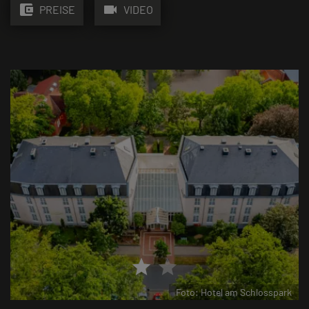
account_balance_wallet
videocam
PREISE
VIDEO
star
star
ark
Foto: Hotel am Schlosspark